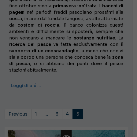
fine ottobre sino a
primavera inoltrata
. I
banchi di
pagelli
nei periodi freddi pascolano prossimi alla
costa
, in aree dal fondale fangoso, a volte attorniate
da
costoni di roccia
. Il banco colonizza questi
ambienti e difficilmente si sposterà, sempre che
non vengano a mancare le
sostanze nutritive
. La
ricerca del pesce
va fatta esclusivamente con il
supporto di un ecoscandaglio
, a meno che non vi
sia a
bordo
una persona che conosca bene la
zona
di pesca
, o si abbiano dei punti dove il pesce
stazioni abitualmente.
Leggi di piú …
Previous
1
…
3
4
5