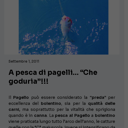
Settembre 1, 2011
A pesca di pagelli… “Che
goduria”!!!
Il
Pagello
può essere considerato la
“preda”
per
eccellenza del
bolentino
, sia per la
qualità delle
carni,
ma soprattutto per la vitalità che sprigiona
quando è in
canna
. La
pesca al Pagello
a
bolentino
viene praticata lungo tutto l’arco dell’anno, le catture
quelle con la “C” maiuscola, invece si intensificano da