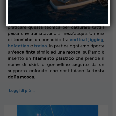
Il
Sabiki
è una
tecnica di pesca
nata nel
Sol
Levante
, i giapponesi hanno cominciato a
praticare questa tecnica per catturare tutti i
pesci che transitavano a mezz’acqua. Un mix
di
tecniche
, un connubio tra
vertical jigging
,
bolentino
e
traina
. In pratica ogni amo riporta
un’
esca finta
simile ad una
mosca
, sull’amo è
inserito un
filamento plastico
che prende il
nome di
skirt
o gonnellino seguito da un
supporto colorato che sostituisce la
testa
della mosca
.
Leggi di piú …