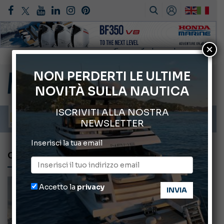
×
Gommoni Callegari acquisisce Geniuss
66° Salone Nautico Internazionale di Genova
NON PERDERTI LE ULTIME
NOVITÀ SULLA NAUTICA
Svelati i Mondiali di Wakeboard 2026
Cannes Yachting Festival 2026: tutte le novità attese a settembre
ISCRIVITI ALLA NOSTRA
Montecristo Yachting, l’orologio per il diportista
NEWSLETTER
Inserisci la tua email
CONTRATTO
Accetto la
privacy