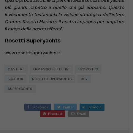
spazio produttivo che ci permettesse di costruire yachts
più grandi rispetto a quello che già abbiamo. Questo
investimento testimonia la visione strategica dell’intero
Gruppo Rosetti Marino e il nostro impegno per ampliare
il range della nostra offerta
”.
Rosetti Superyachts
www.rosettisuperyachts.it
CANTIERE
ERMANNO BELLETTINI
HYDRO TEC
NAUTICA
ROSETTI SUPERYACHTS
RSY
SUPERYACHTS
Facebook
Twitter
Linkedin
Pinterest
Email