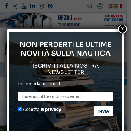
×
Gommoni Callegari acquisisce Geniuss
66° Salone Nautico Internazionale di Genova
NON PERDERTI LE ULTIME
NOVITÀ SULLA NAUTICA
Svelati i Mondiali di Wakeboard 2026
Cannes Yachting Festival 2026: tutte le novità attese a settembre
ISCRIVITI ALLA NOSTRA
Montecristo Yachting, l’orologio per il diportista
NEWSLETTER
INFORMANDO
Inserisci la tua email
Accetto la
privacy