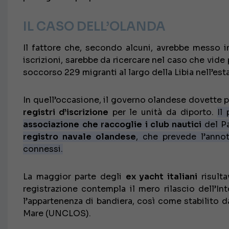
IL CASO DELL’OLANDA
Il fattore che, secondo alcuni, avrebbe messo in 
iscrizioni, sarebbe da ricercare nel caso che vid
soccorso 229 migranti al largo della Libia nell’est
In quell’occasione, il governo olandese dovette
registri d’iscrizione
per le unità da diporto.
Il
associazione
che raccoglie i club nautici
del P
registro navale olandese
, che prevede l’annota
connessi.
La maggior parte degli
ex yacht italiani
risulta
registrazione contempla il mero rilascio dell’In
l’appartenenza di bandiera, così come stabilito da
Mare (UNCLOS).