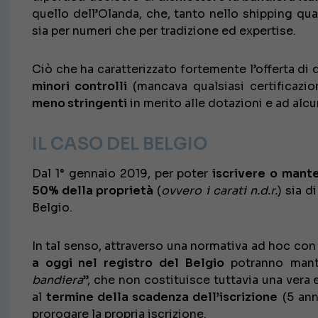
quello dell’Olanda, che, tanto nello shipping qu
sia per numeri che per tradizione ed expertise.
Ciò che ha caratterizzato fortemente l’offerta di q
minori controlli
(mancava qualsiasi certificazion
meno stringenti
in merito alle dotazioni e ad al
IL CASO DEL BELGIO
Dal 1° gennaio 2019, per poter
iscrivere
o
mante
50% della proprietà
(
ovvero i carati n.d.r.
) sia d
Belgio.
In tal senso, attraverso una normativa ad hoc con 
a oggi nel registro del Belgio
potranno mant
bandiera
”, che non costituisce tuttavia una vera e
al
termine della scadenza dell’iscrizione
(5 ann
prorogare la propria iscrizione.