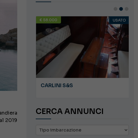
€ 58.000
USATO
USATO
JEANNEAU CAP CAMARAT WA 8.5
CARLINI S&S
CERCA ANNUNCI
andiera
dal 2019