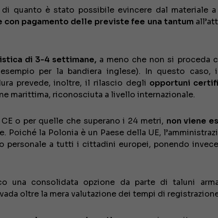
 di quanto è stato possibile evincere dal materiale a
ne con pagamento
delle previste fee
una tantum
all’at
stica di 3-4 settimane,
a meno che non si proceda 
esempio per la bandiera inglese). In questo caso, 
ra prevede, inoltre, il rilascio degli
opportuni certifi
e marittima, riconosciuta a livello internazionale.
 CE o per quelle che superano i 24 metri,
non viene e
e. Poiché la Polonia è un Paese della UE, l’amministraz
ello personale a tutti i cittadini europei, ponendo invec
co una consolidata opzione da parte di taluni arma
ada oltre la mera valutazione dei tempi di registrazione