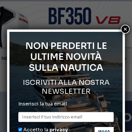
×
NON PERDERTI LE
ULTIME NOVITÀ
Montecristo Yachting, l’orologio per il diportista
SULLA NAUTICA
Gommoni Callegari acquisisce Geniuss
ISCRIVITI ALLA NOSTRA
66° Salone Nautico Internazionale di Genova
NEWSLETTER
ABOFA 2026: la fiera del mare ad Aqaba
Inserisci la tua email
Cannes Yachting Festival 2026: tutte le novità attese a set
Accetto la
privacy