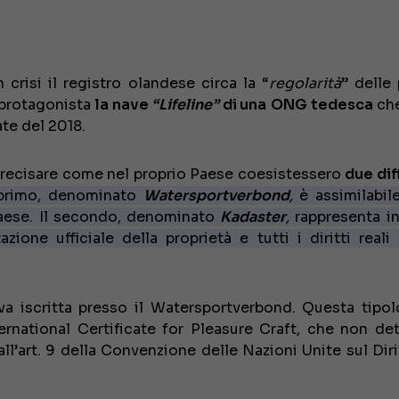
crisi il registro olandese circa la “
regolarità
” delle 
e protagonista
la nave
“Lifeline”
di una
ONG tedesca
che
ate del 2018.
 precisare come nel proprio Paese coesistessero
due dif
 primo, denominato
Watersportverbond
,
è assimilabil
aese. Il secondo, denominato
Kadaster
,
rappresenta in
zione ufficiale della proprietà e tutti i diritti reali
va iscritta presso il Watersportverbond. Questa tipol
ternational Certificate for Pleasure Craft, che non de
ll’art. 9 della Convenzione delle Nazioni Unite sul Diri