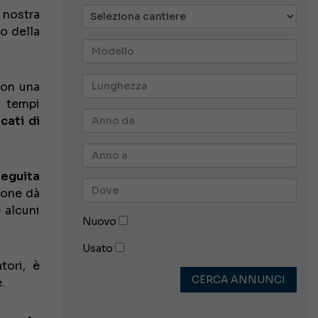
 nostra
to della
con una
i tempi
cati di
seguita
ione dà
e alcuni
Nuovo
Usato
tori, è
CERCA ANNUNCI
.