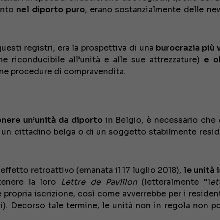
anto
nel diporto puro
, erano sostanzialmente delle new
uesti registri, era la prospettiva di una
burocrazia più 
e riconducibile all’unità e alle sue attrezzature)
e
o
cune procedure di compravendita.
nere un’unità da diporto
in Belgio, è necessario che
i un cittadino belga o di un soggetto stabilmente resid
effetto retroattivo (emanata il 17 luglio 2018),
le unità 
enere la loro
Lettre de Pavillon
(letteralmente “l
et
 propria iscrizione, così come avverrebbe per i resident
i). Decorso tale termine, le unità non in regola non p