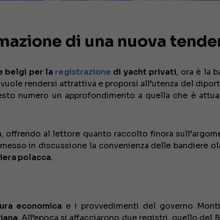
rmazione di una nuova tende
 e belgi per la
registrazione
di yacht privati
, ora è la 
vuole rendersi attrattiva e proporsi all’utenza del dipor
esto numero un approfondimento a quella che è attu
ia, offrendo al lettore quanto raccolto finora sull’argom
 messo in discussione la convenienza delle bandiere o
iera polacca
.
tura economica
e i provvedimenti del governo Monti
liana
. All’epoca si affacciarono due registri, quello del 