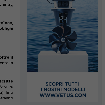
 entry,
veloce
,
bblighi
oltre il
ente in
iscritte
tera di
i), fino
otranno