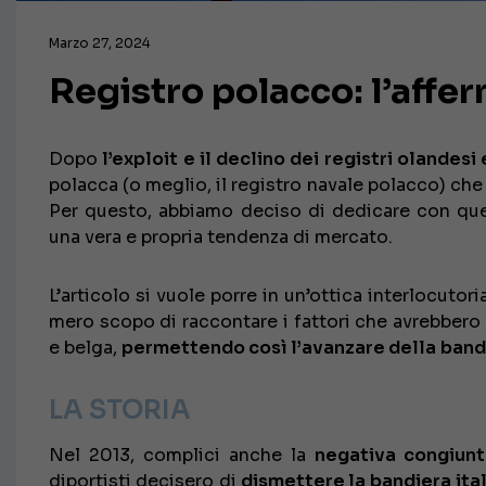
Marzo 27, 2024
Registro polacco: l’affe
Dopo
l’exploit e il declino dei registri olandesi
polacca (o meglio, il registro navale polacco) che 
Per questo, abbiamo deciso di dedicare con qu
una vera e propria tendenza di mercato.
L’articolo si vuole porre in un’ottica interlocutor
mero scopo di raccontare i fattori che avrebbero
e belga,
permettendo così l’avanzare della
band
LA STORIA
Nel 2013, complici anche la
negativa congiun
diportisti decisero di
dismettere la
bandiera ita