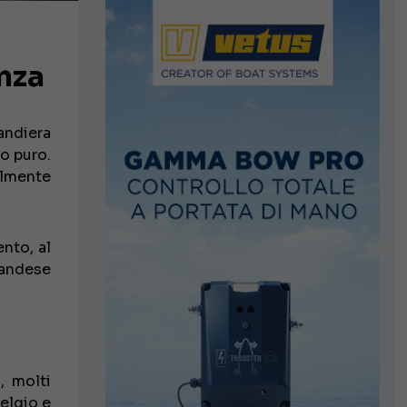
nza
bandiera
to puro.
almente
ento, al
landese
, molti
Belgio e