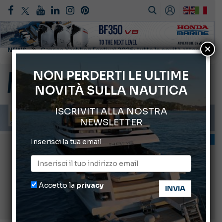
×
Montecristo Yachting, l’orologio per il diportista
Gommoni Callegari acquisisce Geniuss
NON PERDERTI LE ULTIME
NOVITÀ SULLA NAUTICA
66° Salone Nautico Internazionale di Genova
ABOFA 2026: la fiera del mare ad Aqaba
ISCRIVITI ALLA NOSTRA
Cannes Yachting Festival 2026: tutte le novità attese a settembre
NEWSLETTER
INFORMANDO
Inserisci la tua email
Accetto la
privacy