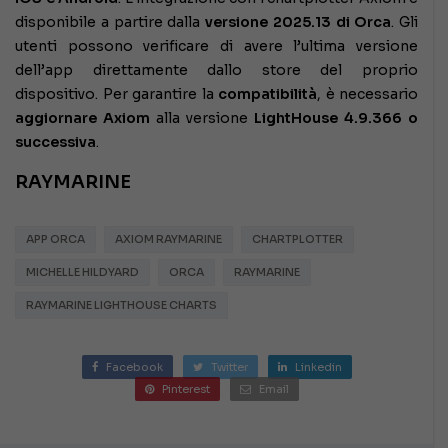
disponibile a partire dalla
versione 2025.13 di Orca
. Gli
utenti possono verificare di avere l’ultima versione
dell’app direttamente dallo store del proprio
dispositivo. Per garantire la
compatibilità
, è necessario
aggiornare Axiom
alla versione
LightHouse 4.9.366 o
successiva
.
RAYMARINE
APP ORCA
AXIOM RAYMARINE
CHARTPLOTTER
MICHELLE HILDYARD
ORCA
RAYMARINE
RAYMARINE LIGHTHOUSE CHARTS
Facebook
Twitter
Linkedin
Pinterest
Email