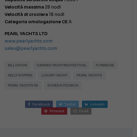
Velocità massima
28 nodi
Velocità di crociera
18 nodi
Categoria omologazione CE
A
PEARL YACHTS LTD
www.pearlyachts.com
sales@pearlyachts.com
BILL DIXON
CANNES YACHTING FESTIVAL
FLYBRIDGE
KELLY HOPPEN
LUXURY YACHT
PEARL YACHTS
PEARL YACHTS 95
SCHEDA TECNICA
Facebook
Twitter
Linkedin
Pinterest
Email