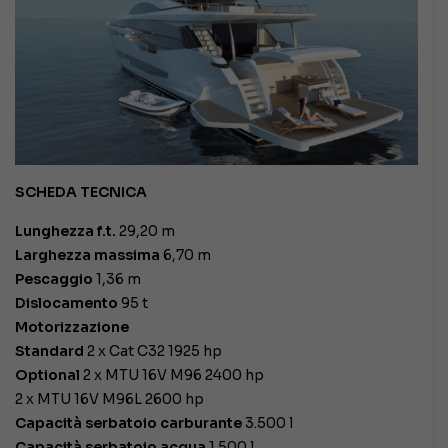
SCHEDA TECNICA
Lunghezza f.t.
29,20 m
Larghezza massima
6,70 m
Pescaggio
1,36 m
Dislocamento
95 t
Motorizzazione
Standard
2 x Cat C32 1925 hp
Optional
2 x MTU 16V M96 2400 hp
2 x MTU 16V M96L 2600 hp
Capacità serbatoio carburante
3.500 l
Capacità serbatoio acqua
1.500 l