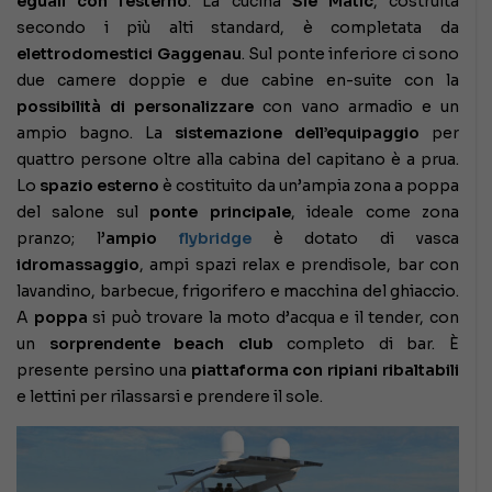
eguali con l’esterno
. La cucina
Sie Matic
, costruita
secondo i più alti standard, è completata da
elettrodomestici Gaggenau
. Sul ponte inferiore ci sono
due camere doppie e due cabine en-suite con la
possibilità di personalizzare
con vano armadio e un
ampio bagno. La
sistemazione dell’equipaggio
per
quattro persone oltre alla cabina del capitano è a prua.
Lo
spazio esterno
è costituito da un’ampia zona a poppa
del salone sul
ponte principale
, ideale come zona
pranzo; l’
ampio
flybridge
è dotato di vasca
idromassaggio
, ampi spazi relax e prendisole, bar con
lavandino, barbecue, frigorifero e macchina del ghiaccio.
A
poppa
si può trovare la moto d’acqua e il tender, con
un
sorprendente beach club
completo di bar. È
presente persino una
piattaforma con ripiani ribaltabili
e lettini per rilassarsi e prendere il sole.