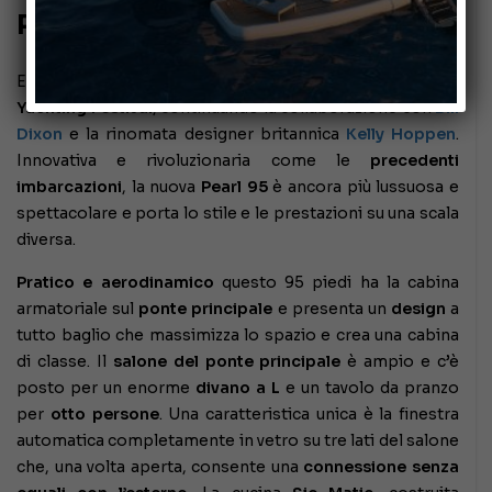
Pearl Yachts 95
E’ stata presentata dal Cantiere
Pearl Yachts
al
Cannes
Yachting Festival
, continuando la collaborazione con
Bill
Dixon
e la rinomata designer britannica
Kelly Hoppen
.
Innovativa e rivoluzionaria come le
precedenti
imbarcazioni
, la nuova
Pearl 95
è ancora più lussuosa e
spettacolare e porta lo stile e le prestazioni su una scala
diversa.
Pratico e aerodinamico
questo 95 piedi ha la cabina
armatoriale sul
ponte principale
e presenta un
design
a
tutto baglio che massimizza lo spazio e crea una cabina
di classe. Il
salone del ponte principale
è ampio e c’è
posto per un enorme
divano a L
e un tavolo da pranzo
per
otto persone
. Una caratteristica unica è la finestra
automatica completamente in vetro su tre lati del salone
che, una volta aperta, consente una
connessione senza