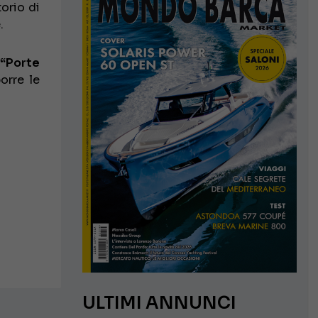
torio di
.
“Porte
orre le
ULTIMI ANNUNCI