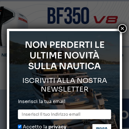
×
NON PERDERTI LE
Montecristo Yachting, l’orologio per il diportista
ULTIME NOVITÀ
Gommoni Callegari acquisisce Geniuss
SULLA NAUTICA
66° Salone Nautico Internazionale di Genova
ISCRIVITI ALLA NOSTRA
ABOFA 2026: la fiera del mare ad Aqaba
NEWSLETTER
Cannes Yachting Festival 2026: tutte le novità attese a set
Inserisci la tua email
Accetto la
privacy