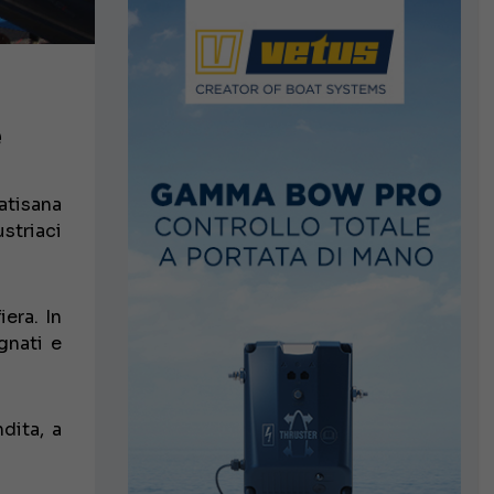
e
atisana
ustriaci
era. In
gnati e
dita, a