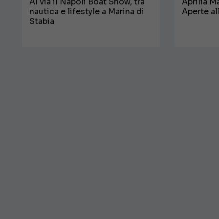
Al via il Napoli Boat Show, tra
Aprilia M
nautica e lifestyle a Marina di
Aperte al
Stabia