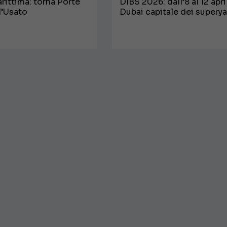
arittima: torna Porte
DIBS 2026: dall’8 al 12 apri
l’Usato
Dubai capitale dei supery