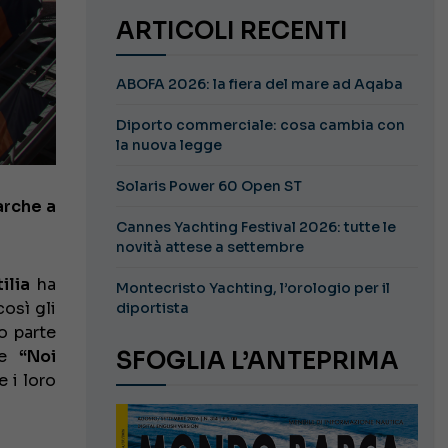
ARTICOLI RECENTI
ABOFA 2026: la fiera del mare ad Aqaba
Diporto commerciale: cosa cambia con
la nuova legge
Solaris Power 60 Open ST
arche a
Cannes Yachting Festival 2026: tutte le
novità attese a settembre
ilia
ha
Montecristo Yachting, l’orologio per il
osì gli
diportista
o parte
one
“Noi
SFOGLIA L’ANTEPRIMA
e i loro