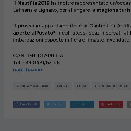
Il
Nautilia 2019
ha inoltre rappresentato un’occasio
Latisana e Lignano, per allungare la
stagione turis
Il prossimo appuntamento è ai Cantieri di Apri
aperte all’usato”
: negli stessi spazi riservati al
imbarcazioni esposte in fiera e rimaste invendute. 
CANTIERI DI APRILIA
Tel. +39 0431/53146
nautilia.com
APRILIA MARITTIMA
EVENTI
FIERA
FIERA BARCHE USATE
Facebook
Twitter
Linkedin
Pinterest