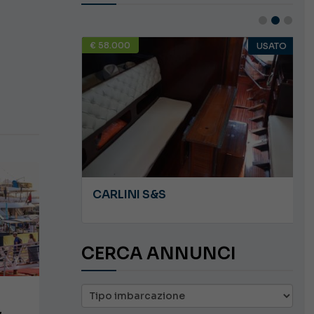
€ 58.000
USATO
USATO
JEANNEAU CAP CAMARAT WA 8.5
CARLINI S&S
CERCA ANNUNCI