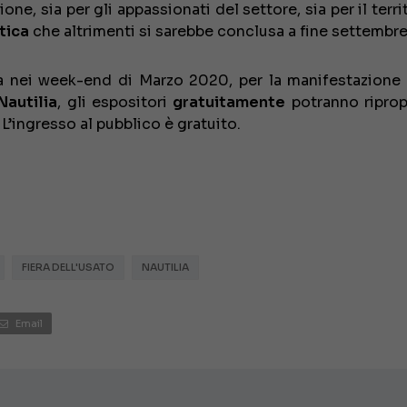
ne, sia per gli appassionati del settore, sia per il terri
tica
che altrimenti si sarebbe conclusa a fine settembre
lia nei week-end di Marzo 2020, per la manifestazione
Nautilia
, gli espositori
gratuitamente
potranno riprop
L’ingresso al pubblico è gratuito.
FIERA DELL'USATO
NAUTILIA
Email