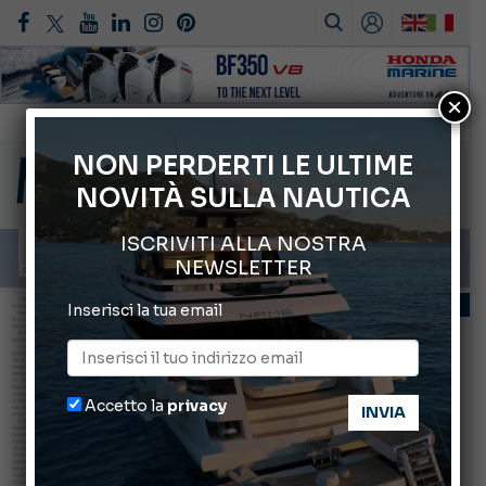
×
Gommoni Callegari acquisisce Geniuss
66° Salone Nautico Internazionale di Genova
NON PERDERTI LE ULTIME
NOVITÀ SULLA NAUTICA
Svelati i Mondiali di Wakeboard 2026
Cannes Yachting Festival 2026: tutte le novità attese a settembre
ISCRIVITI ALLA NOSTRA
Montecristo Yachting, l’orologio per il diportista
NEWSLETTER
INFORMANDO
VIAGGI IN BARCA
Inserisci la tua email
Accetto la
privacy