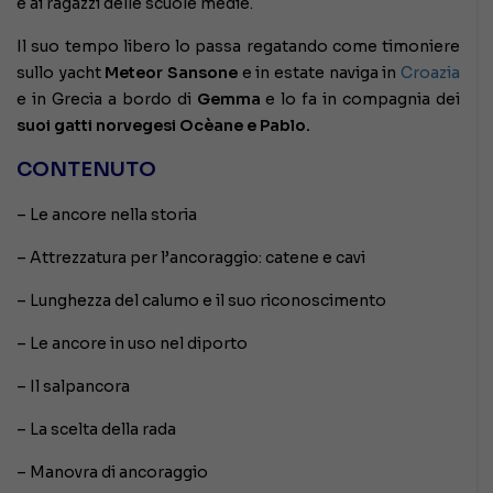
e ai ragazzi delle scuole medie.
Il suo tempo libero lo passa regatando come timoniere
sullo yacht
Meteor Sansone
e in estate naviga in
Croazia
e in Grecia a bordo di
Gemma
e lo fa in compagnia dei
suoi gatti norvegesi Ocèane e Pablo.
CONTENUTO
– Le ancore nella storia
– Attrezzatura per l’ancoraggio: catene e cavi
– Lunghezza del calumo e il suo riconoscimento
– Le ancore in uso nel diporto
– Il salpancora
– La scelta della rada
– Manovra di ancoraggio