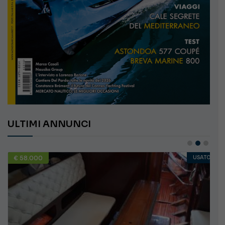
ULTIMI ANNUNCI
€ 58.000
USATO