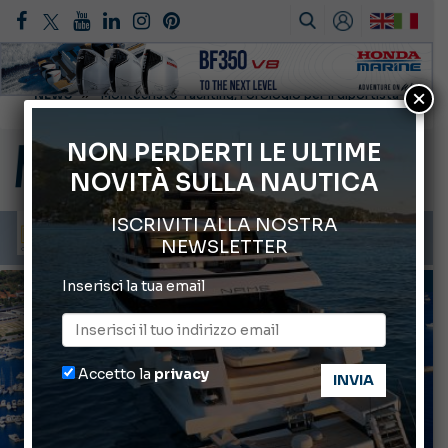
×
Gommoni Callegari acquisisce Geniuss
66° Salone Nautico Internazionale di Genova
NON PERDERTI LE ULTIME
NOVITÀ SULLA NAUTICA
Svelati i Mondiali di Wakeboard 2026
Cannes Yachting Festival 2026: tutte le novità attese a settembre
ISCRIVITI ALLA NOSTRA
Montecristo Yachting, l’orologio per il diportista
NEWSLETTER
PORTI
Inserisci la tua email
Accetto la
privacy