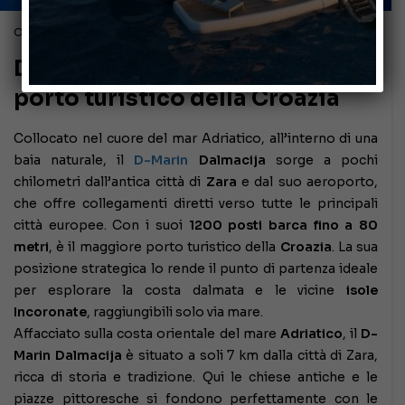
Ottobre 15, 2019
D-Marin Dalmacija, il maggior
porto turistico della Croazia
Collocato nel cuore del mar Adriatico, all’interno di una
baia naturale, il
D-Marin
Dalmacija
sorge a pochi
chilometri dall’antica città di
Zara
e dal suo aeroporto,
che offre collegamenti diretti verso tutte le principali
città europee. Con i suoi
1200 posti barca fino a 80
metri
, è il maggiore porto turistico della
Croazia
. La sua
posizione strategica lo rende il punto di partenza ideale
per esplorare la costa dalmata e le vicine
isole
Incoronate
, raggiungibili solo via mare.
Affacciato sulla costa orientale del mare
Adriatico
, il
D-
Marin Dalmacija
è situato a soli 7 km dalla città di Zara,
ricca di storia e tradizione. Qui le chiese antiche e le
piazze pittoresche si fondono perfettamente con le