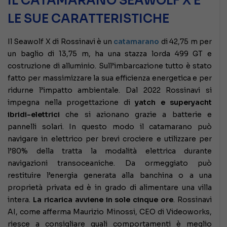
IL CATAMARANO SEAWOLF X E
LE SUE CARATTERISTICHE
Il Seawolf X di Rossinavi è un
catamarano
di 42,75 m per
un baglio di 13,75 m, ha una stazza lorda 499 GT e
costruzione di alluminio. Sull’imbarcazione tutto è stato
fatto per massimizzare la sua efficienza energetica e per
ridurne l’impatto ambientale. Dal 2022 Rossinavi si
impegna nella progettazione di
yatch e superyacht
ibridi-elettrici
che si azionano grazie a batterie e
pannelli solari. In questo modo il catamarano può
navigare in elettrico per brevi crociere e utilizzare per
l’80% della tratta la modalità elettrica durante
navigazioni transoceaniche. Da ormeggiato può
restituire l’energia generata alla banchina o a una
proprietà privata ed è in grado di alimentare una villa
intera.
La ricarica avviene in sole cinque ore
. Rossinavi
AI, come afferma Maurizio Minossi, CEO di Videoworks,
riesce a consigliare quali comportamenti è meglio