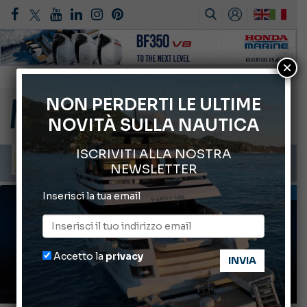
×
Montecristo Yachting, l’orologio per il diportista
Gommoni Callegari acquisisce Geniuss
NON PERDERTI LE ULTIME
NOVITÀ SULLA NAUTICA
66° Salone Nautico Internazionale di Genova
ABOFA 2026: la fiera del mare ad Aqaba
ISCRIVITI ALLA NOSTRA
Cannes Yachting Festival 2026: tutte le novità attese a settembre
NEWSLETTER
INFORMANDO
Inserisci la tua email
Accetto la
privacy