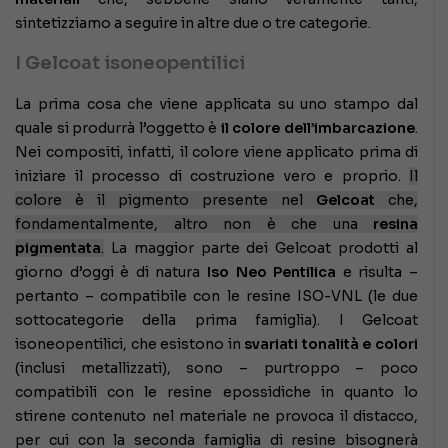
sintetizziamo a seguire in altre due o tre categorie.
I Gelcoat isoneopentilici
La prima cosa che viene applicata su uno stampo dal
quale si produrrà l’oggetto è
il colore dell’imbarcazione
.
Nei compositi, infatti, il colore viene applicato prima di
iniziare il processo di costruzione vero e proprio.
Il
colore è il pigmento presente nel
Gelcoat
che,
fondamentalmente, altro non è che una
resina
pigmentata
.
La maggior parte dei Gelcoat prodotti al
giorno d’oggi è di natura
Iso Neo Pentilica
e risulta –
pertanto – compatibile con le resine ISO-VNL (le due
sottocategorie della prima famiglia). I Gelcoat
isoneopentilici, che esistono in
svariati tonalità e colori
(inclusi metallizzati), sono – purtroppo – poco
compatibili con le resine epossidiche in quanto lo
stirene contenuto nel materiale ne provoca il distacco,
per cui con la seconda famiglia di resine bisognerà