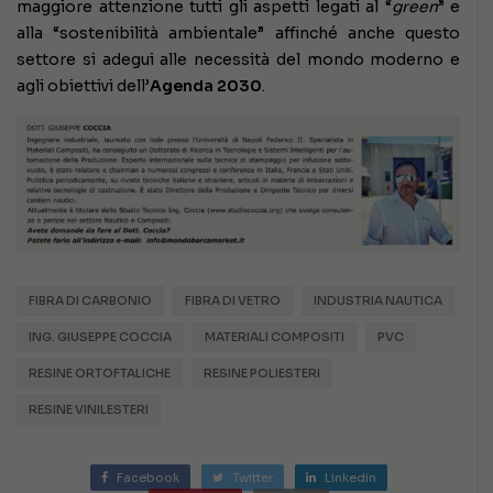
maggiore attenzione tutti gli aspetti legati al “
green
” e
alla “sostenibilità ambientale” affinché anche questo
settore si adegui alle necessità del mondo moderno e
agli obiettivi dell’
Agenda 2030
.
FIBRA DI CARBONIO
FIBRA DI VETRO
INDUSTRIA NAUTICA
ING. GIUSEPPE COCCIA
MATERIALI COMPOSITI
PVC
RESINE ORTOFTALICHE
RESINE POLIESTERI
RESINE VINILESTERI
Facebook
Twitter
Linkedin