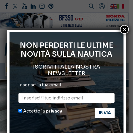
Gommoni Callegari acquisisce Geniuss
×
66° Salone Nautico Internazionale di Genova
NON PERDERTI LE ULTIME
Svelati i Mondiali di Wakeboard 2026
NOVITÀ SULLA NAUTICA
Cannes Yachting Festival 2026: tutte le novità attese a settembre
Montecristo Yachting, l’orologio per il diportista
ISCRIVITI ALLA NOSTRA
NEWSLETTER
TECNICA E CONSIGLI
Inserisci la tua email
Accetto la
privacy