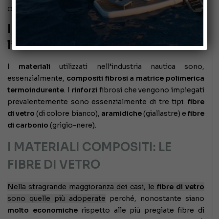
Ottobre 19, 2023
I materiali compositi per
l’industria nautica
I
materiali
utilizzati nell’industria nautica sono,
essenzialmente,
compositi fibrosi a matrice polimerica
termoindurente
. I
rinforzi
fibrosi che vengono impiegati
prevalentemente sono essenzialmente di tre tipi:
fibre
di vetro
(di colore bianco),
aramidiche
(giallastre) e
fibre
di carbonio
(grigio-nere).
I MATERIALI COMPOSITI: LE
FIBRE DI VETRO
Nella stragrande maggioranza dei casi, le
fibre di vetro
sono quelle più adoperate
perché, nonostante siano
molto economiche
rispetto alle più pregiate fibre di