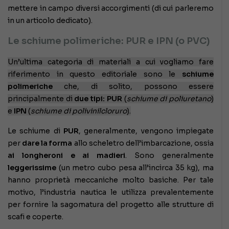
mettere in campo diversi accorgimenti (di cui parleremo
in un articolo dedicato).
Le schiume polimeriche: PUR e IPN (o PVC)
Un’ultima categoria di materiali a cui vogliamo fare
riferimento in questo editoriale sono le
schiume
polimeriche
che, di solito, possono essere
principalmente di
due tipi: PUR
(
schiume di poliuretano
)
e
IPN
(
schiume di polivinilcloruro
).
Le schiume di
PUR
, generalmente, vengono impiegate
per
dare la forma
allo scheletro dell’imbarcazione, ossia
ai longheroni e ai madieri
. Sono generalmente
leggerissime
(un metro cubo pesa all’incirca 35 kg), ma
hanno proprietà meccaniche molto basiche. Per tale
motivo, l’industria nautica le utilizza prevalentemente
per fornire la sagomatura del progetto alle strutture di
scafi e coperte.