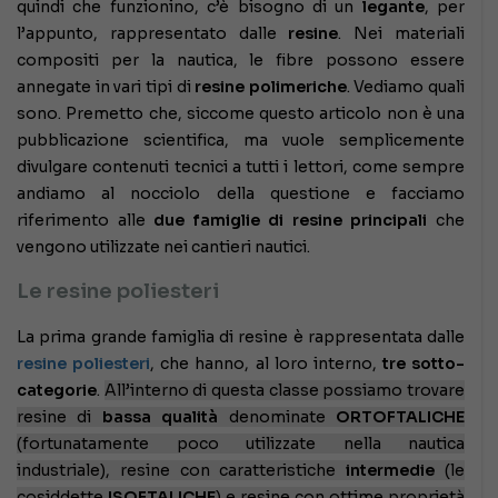
quindi che funzionino, c’è bisogno di un
legante
, per
l’appunto, rappresentato dalle
resine
. Nei materiali
compositi per la nautica, le fibre possono essere
annegate in vari tipi di
resine polimeriche
. Vediamo quali
sono. Premetto che, siccome questo articolo non è una
pubblicazione scientifica, ma vuole semplicemente
divulgare contenuti tecnici a tutti i lettori, come sempre
andiamo al nocciolo della questione e facciamo
riferimento alle
due famiglie di resine principali
che
vengono utilizzate nei cantieri nautici.
Le resine poliesteri
La prima grande famiglia di resine è rappresentata dalle
resine poliesteri
, che hanno, al loro interno,
tre sotto-
categorie
.
All’interno di questa classe possiamo trovare
resine di
bassa qualità
denominate
ORTOFTALICHE
(fortunatamente poco utilizzate nella nautica
industriale), resine con caratteristiche
intermedie
(le
cosiddette
ISOFTALICHE
) e resine con ottime proprietà