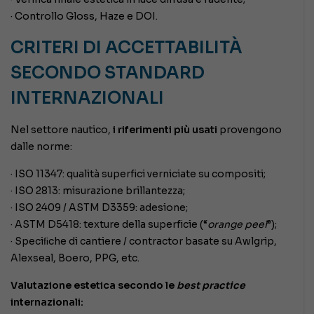
· Controllo Gloss, Haze e DOI.
CRITERI DI ACCETTABILITÀ
SECONDO STANDARD
INTERNAZIONALI
Nel settore nautico,
i riferimenti più usati
provengono
dalle norme:
· ISO 11347: qualità superfici verniciate su compositi;
· ISO 2813: misurazione brillantezza;
· ISO 2409 / ASTM D3359: adesione;
· ASTM D5418: texture della superficie (“
orange peel
”);
· Speciﬁche di cantiere / contractor basate su Awlgrip,
Alexseal, Boero, PPG, etc.
Valutazione estetica s
econdo le
best practice
internazionali: