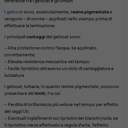
differenze fra i gelcoat e gli smalti.
I
gelcoat
sono, essenzialmente,
resine pigmentate
e
vengono – di norma – applicati nello stampo prima di
effettuare la laminazione.
I principali
vantaggi
del gelcoat sono:
– Alta protezione contro l’acqua, se applicato
correttamente;
– Elevata resistenza meccanica nel tempo;
– Facile ripristino attraverso un ciclo di carteggiatura e
lucidatura.
I gelcoat, tuttavia, in quanto resine pigmentate, possono
presentare dei
limiti
, fra cui:
– Perdita di brillantezza più veloce nel tempo per effetto
dei raggi UV;
– Eventuali ingiallimenti sui ripristini dei bianchi (nota: se
il ripristino viene effettuato a regola d’arte, l’effetto