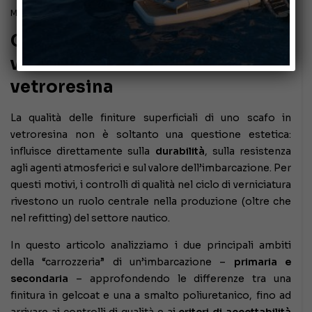
Marzo 27, 2026
Controlli di qualità nelle
verniciature di imbarcazioni in
vetroresina
La qualità delle finiture superficiali di uno scafo in
vetroresina non è soltanto una questione estetica:
influisce direttamente sulla
durabilità
, sulla resistenza
agli agenti atmosferici e sul valore dell’imbarcazione. Per
questi motivi, i controlli di qualità nel ciclo di verniciatura
rivestono un ruolo centrale nella produzione (oltre che
nel refitting) del settore nautico.
In questo articolo analizziamo i due principali ambiti
della “carrozzeria” di un’imbarcazione –
primaria e
secondaria
– approfondendo le differenze tra una
finitura in gelcoat e una a smalto poliuretanico, fino ad
arrivare ai controlli di qualità e ai
criteri di accettabilità