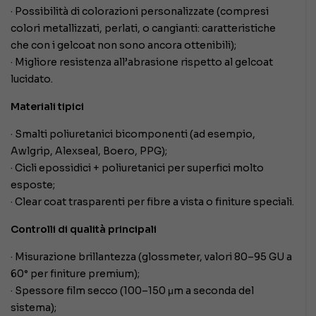
· Possibilità di colorazioni personalizzate (compresi
colori metallizzati, perlati, o cangianti: caratteristiche
che con i gelcoat non sono ancora ottenibili);
· Migliore resistenza all’abrasione rispetto al gelcoat
lucidato.
Materiali tipici
· Smalti poliuretanici bicomponenti (ad esempio,
Awlgrip, Alexseal, Boero, PPG);
· Cicli epossidici + poliuretanici per superfici molto
esposte;
· Clear coat trasparenti per fibre a vista o finiture speciali.
Controlli di qualità principali
· Misurazione brillantezza (glossmeter, valori 80–95 GU a
60° per finiture premium);
· Spessore film secco (100–150 μm a seconda del
sistema);