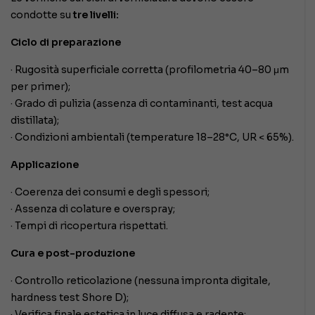
condotte su
tre livelli:
Ciclo di preparazione
· Rugosità superficiale corretta (profilometria 40–80 μm
per primer);
· Grado di pulizia (assenza di contaminanti, test acqua
distillata);
· Condizioni ambientali (temperature 18–28°C, UR < 65%).
Applicazione
· Coerenza dei consumi e degli spessori;
· Assenza di colature e overspray;
· Tempi di ricopertura rispettati.
Cura e post-produzione
· Controllo reticolazione (nessuna impronta digitale,
hardness test Shore D);
· Verifica finale estetica in luce diffusa e radente;