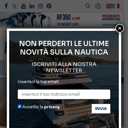
Montecristo Yachting, l’orologio per il diportista
×
Gommoni Callegari acquisisce Geniuss
NON PERDERTI LE ULTIME
66° Salone Nautico Internazionale di Genova
NOVITÀ SULLA NAUTICA
ABOFA 2026: la fiera del mare ad Aqaba
Cannes Yachting Festival 2026: tutte le novità attese a settembre
ISCRIVITI ALLA NOSTRA
NEWSLETTER
TECNICA E CONSIGLI
Inserisci la tua email
Accetto la
privacy