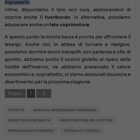
ingrassarlo
.
Infine, disponiamo il telo con cura, assicurandoci di
coprire anche il
fuoribordo
. In alternativa, possiamo
adoperare anche un
telo coprimotore
.
A questo punto la nostra barca è pronta per affrontare il
letargo. Anche noi, in attesa di tornare a navigare,
possiamo dormire sonni tranquilli: con pazienza e olio di
gomito, abbiamo posto il nostro gioiello al riparo dalle
insidie dell’inverno, ne abbiamo preservato il valore
economico e, soprattutto, ci siamo assicurati sicurezza e
divertimento per la prossima stagione.
Pages:
1
2
FAI DA TE
GUIDA AL RIMESSAGGIO INVERNALE
MANUTENZIONE BARCA
MANUTENZIONE DEL MOTORE
RIMESSAGGIO INVERNALE
TECNICA E CONSIGLI