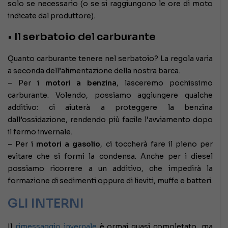
solo se necessario (o se si raggiungono le ore di moto
indicate dal produttore).
• Il serbatoio del carburante
Quanto carburante tenere nel serbatoio? La regola varia
a seconda dell’alimentazione della nostra barca.
– Per i
motori a benzina
, lasceremo pochissimo
carburante. Volendo, possiamo aggiungere qualche
additivo: ci aiuterà a proteggere la benzina
dall’ossidazione, rendendo più facile l’avviamento dopo
il fermo invernale.
– Per i
motori a gasolio
, ci toccherà fare il pieno per
evitare che si formi la condensa. Anche per i diesel
possiamo ricorrere a un additivo, che impedirà la
formazione di sedimenti oppure di lieviti, muffe e batteri.
GLI INTERNI
Il
rimessaggio invernale
è ormai quasi completato, ma