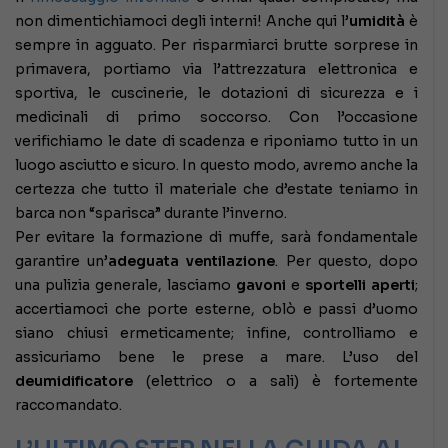
non dimentichiamoci degli interni! Anche qui l’
umidità
è
sempre in agguato. Per risparmiarci brutte sorprese in
primavera, portiamo via l’attrezzatura elettronica e
sportiva, le cuscinerie, le dotazioni di sicurezza e i
medicinali di primo soccorso. Con l’occasione
verifichiamo le date di scadenza e riponiamo tutto in un
luogo asciutto e sicuro. In questo modo, avremo anche la
certezza che tutto il materiale che d’estate teniamo in
barca non “sparisca” durante l’inverno.
Per evitare la formazione di muffe, sarà fondamentale
garantire un’
adeguata ventilazione
. Per questo, dopo
una pulizia generale, lasciamo
gavoni
e
sportelli aperti
;
accertiamoci che porte esterne, oblò e passi d’uomo
siano chiusi ermeticamente; infine, controlliamo e
assicuriamo bene le prese a mare. L’uso del
deumidificatore
(elettrico o a sali) è fortemente
raccomandato.