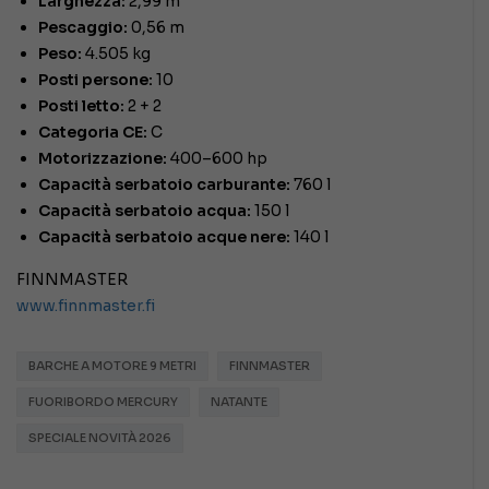
Larghezza:
2,99 m
Pescaggio:
0,56 m
Peso:
4.505 kg
Posti persone:
10
Posti letto:
2 + 2
Categoria CE:
C
Motorizzazione:
400–600 hp
Capacità serbatoio carburante:
760 l
Capacità serbatoio acqua:
150 l
Capacità serbatoio acque nere:
140 l
FINNMASTER
www.finnmaster.fi
BARCHE A MOTORE 9 METRI
FINNMASTER
FUORIBORDO MERCURY
NATANTE
SPECIALE NOVITÀ 2026