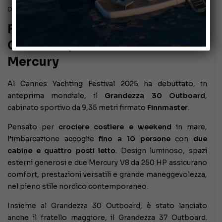
Dicembre 10, 2025
Finnmaster Grandezza 30
Outboard, con fuoribordo
Mercury
Al Cannes Yachting Festival 2025 ha debuttato, in
anteprima mondiale, il
Grandezza 30 Outboard
,
cabinato sportivo da 9,35 metri firmato
Finnmaster
.
Pensato per
crociere costiere e weekend
in mare,
l’imbarcazione accoglie
fino a 10 persone
con
due
cabine e quattro posti letto
. Design luminoso, spazi
esterni generosi e due Mercury V8 da 250 HP assicurano
comfort, prestazioni versatili e grande maneggevolezza,
nel pieno stile nordico contemporaneo.
Insieme al Grandezza 30 Outboard, è stato lanciato
anche il fratello maggiore, il Grandezza 37 Outboard.