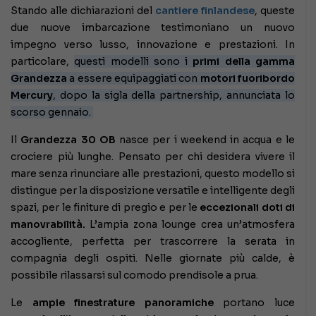
Stando alle dichiarazioni del
cantiere finlandese
, queste
due nuove imbarcazione testimoniano un nuovo
impegno verso lusso, innovazione e prestazioni. In
particolare,
questi modelli sono i
primi della gamma
Grandezza
a essere equipaggiati con
motori fuoribordo
Mercury
, dopo la sigla della partnership, annunciata lo
scorso gennaio.
Il
Grandezza 30 OB
nasce per i weekend in acqua e le
crociere più lunghe. Pensato per chi desidera vivere il
mare senza rinunciare alle prestazioni, questo modello si
distingue per la disposizione versatile e intelligente degli
spazi, per le finiture di pregio e per le
eccezionali doti di
manovrabilità.
L’ampia zona lounge crea un’atmosfera
accogliente, perfetta per trascorrere la serata in
compagnia degli ospiti. Nelle giornate più calde, è
possibile rilassarsi sul comodo prendisole a prua.
Le
ampie finestrature panoramiche
portano luce