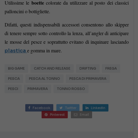
boette
Utilissime le
colorate da utilizzare al posto dei classici
palloncini o bottigliette.
Difatti, questi indispensabili accessori consentono allo skipper
di tenere sempre sotto controllo la lenza, all’angler di anticipare
le mosse del pesce e soprattutto evitano di inquinare lasciando
e gomma in mare.
plastica
BIG GAME
CATCH AND RELEASE
DRIFTING
FREGA
PESCA
PESCA AL TONNO
PESCA DI PRIMAVERA
PESCI
PRIMAVERA
TONNO ROSSO
Facebook
Twitter
Linkedin
Pinterest
Email