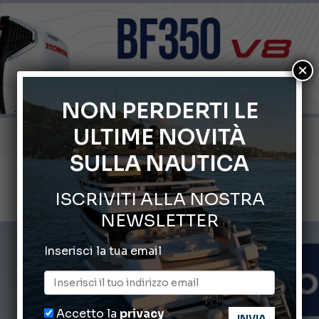
×
NON PERDERTI LE
ULTIME NOVITÀ
Gommoni Callegari acquisisce Geniuss
SULLA NAUTICA
66° Salone Nautico Internazionale di Genova
ISCRIVITI ALLA NOSTRA
Svelati i Mondiali di Wakeboard 2026
NEWSLETTER
Cannes Yachting Festival 2026: tutte le novità attese a set
Inserisci la tua email
Montecristo Yachting, l’orologio per il diportista
Accetto la
privacy