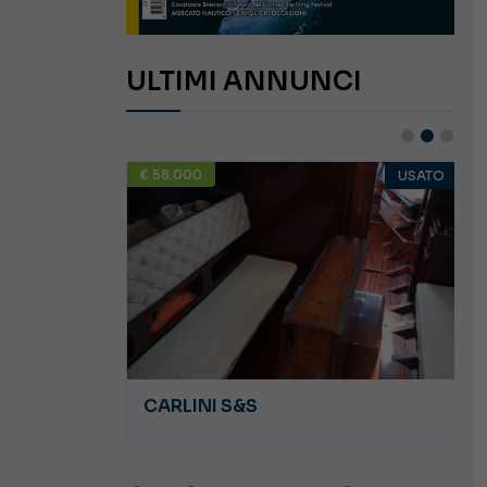
ULTIMI ANNUNCI
€ 58.000
USATO
USATO
JEANNEAU CAP CAMARAT WA 8.5
CARLINI S&S