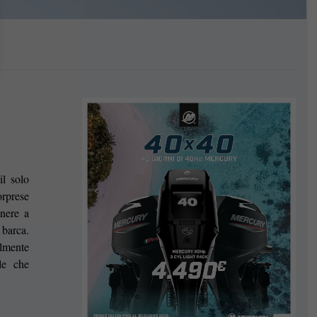
il solo
rprese
enere a
 barca.
lmente
le che