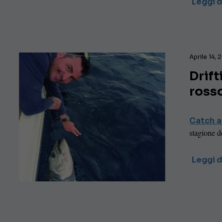
Leggi d
Aprile 14, 
Drift
ross
Catch a
stagione de
Leggi d