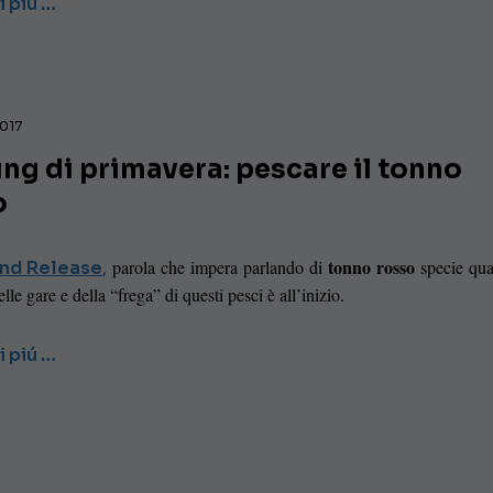
i piú …
2017
ing di primavera: pescare il tonno
o
tonno rosso
parola che impera parlando di
specie qua
nd Release
,
lle gare e della “frega” di questi pesci è all’inizio.
i piú …