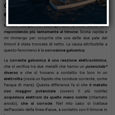
Corrosione galvanica: che cos’è
e come prevenirla
Mentre navigo, mi accorgo che la mia barca
vira
rispondendo più lentamente al timone
. Sosta rapida e
mi immergo per scoprire che una delle due pale dei
timoni è stata troncata di netto. La causa attribuibile a
questo fenomeno è la
corrosione galvanica
.
La
corrente galvanica
è una
reazione elettrochimica
,
che si verifica tra due metalli che hanno un
potenziale*
diverso
e che si trovano a contatto tra loro in un
elettrolita
(ossia un liquido che conduce corrente, come
l’acqua di mare). Questa differenza fa sì che
il metallo
con maggior potenziale
(ovvero il più nobile)
acquisisca elettroni da quello meno nobile
(chiamato
anodo),
che si corrode
. Nel mio caso si trattava
dell’acciaio della linea d’asse, a contatto con il timone in