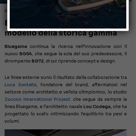
Dicembre 20, 2022
Bluegame BG54, svelato il terzo
modello della storica gamma
Bluegame
continua la ricerca nell’innovazione con il
nuovo
BG54
, che segue la scia del suo predecessore, il
dirompente
BG72
, di cui riprende concept e design.
Le linee esterne sono il risultato della collaborazione tra
Luca Santella
, fondatore del brand, affermatosi nel
settore come architetto e velista olimpionico, lo studio
Zuccon International Project
,
che segue da sempre la
linea Bluegame, e l’architetto navale
Lou Codega,
che ha
progettato lo scafo ottimizzando l’equilibrio tra pesi e
volumi.