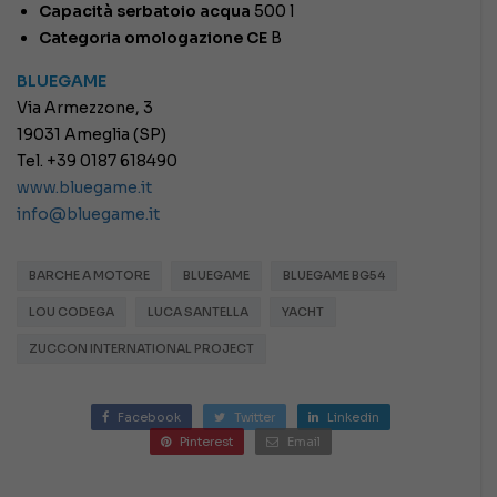
Capacità serbatoio acqua
500 l
Categoria omologazione CE
B
BLUEGAME
Via Armezzone, 3
19031 Ameglia (SP)
Tel. +39 0187 618490
www.bluegame.it
info@bluegame.it
BARCHE A MOTORE
BLUEGAME
BLUEGAME BG54
LOU CODEGA
LUCA SANTELLA
YACHT
ZUCCON INTERNATIONAL PROJECT
Facebook
Twitter
Linkedin
Pinterest
Email