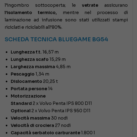
l’ingombro sottocoperta; le
vetrate
assicurano
l’isolamento termico,
mentre nel processo di
laminazione ad infusione sono stati utilizzati stampi
riciclati e riciclabili all’80%.
SCHEDA TECNICA BLUEGAME BG54
Lunghezza f.t.
16,57 m
Lunghezza scafo
15,29 m
Larghezza massima
4,85 m
Pescaggio
1,34 m
Dislocamento
20,25 t
Portata persone
14
Motorizzazione
Standard
2 x Volvo Penta IPS 800 D11
Optional
2 x Volvo Penta IPS 950 D11
Velocità massima
30 nodi
Velocità di crociera
27 nodi
Capacità serbatoio carburante
1.800 l