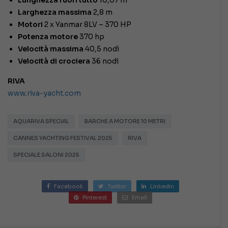
Lunghezza fuori tutto
10,07 m
Larghezza massima
2,8 m
Motori
2 x Yanmar 8LV – 370 HP
Potenza motore
370 hp
Velocità massima
40,5 nodi
Velocità di crociera
36 nodi
RIVA
www.riva-yacht.com
AQUARIVA SPECIAL
BARCHE A MOTORE 10 METRI
CANNES YACHTING FESTIVAL 2025
RIVA
SPECIALE SALONI 2025
Facebook
Twitter
Linkedin
Pinterest
Email