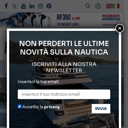
×
Montecristo Yachting, l’orologio per il diportista
Gommoni Callegari acquisisce Geniuss
NON PERDERTI LE ULTIME
NOVITÀ SULLA NAUTICA
66° Salone Nautico Internazionale di Genova
ABOFA 2026: la fiera del mare ad Aqaba
ISCRIVITI ALLA NOSTRA
Cannes Yachting Festival 2026: tutte le novità attese a settembre
NEWSLETTER
BARCHE A MOTORE
PROVE E ULTIME NOVITÀ
Inserisci la tua email
Accetto la
privacy