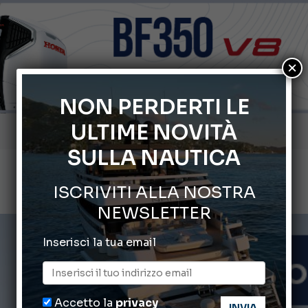
×
NON PERDERTI LE
ULTIME NOVITÀ
Gommoni Callegari acquisisce Geniuss
SULLA NAUTICA
66° Salone Nautico Internazionale di Genova
ISCRIVITI ALLA NOSTRA
Svelati i Mondiali di Wakeboard 2026
NEWSLETTER
Cannes Yachting Festival 2026: tutte le novità attese a set
Inserisci la tua email
Montecristo Yachting, l’orologio per il diportista
Accetto la
privacy