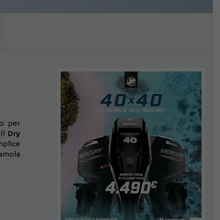
o per
 Il
Dry
mplice
iamola