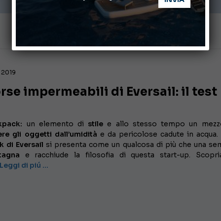
 2019
rse impermeabili di Eversail: il test
kpack:
un elemento di
stile
e allo stesso tempo un mezz
re gli oggetti dall’umidità
e da pericolose cadute in acqua.
 di Eversail
si presenta come un qualcosa di più che una se
tagna
e racchiude la filosofia di questa start-up. Scopr
Leggi di piú …