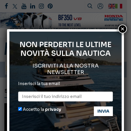
×
Gommoni Callegari acquisisce Geniuss
66° Salone Nautico Internazionale di Genova
NON PERDERTI LE ULTIME
NOVITÀ SULLA NAUTICA
Svelati i Mondiali di Wakeboard 2026
Cannes Yachting Festival 2026: tutte le novità attese a settembre
ISCRIVITI ALLA NOSTRA
Montecristo Yachting, l’orologio per il diportista
NEWSLETTER
Inserisci la tua email
SPOT DI PESCA
Accetto la
privacy