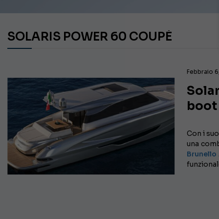
SOLARIS POWER 60 COUPÉ
Febbraio 6
Sola
boot
Con i su
una comb
Brunell
funzional