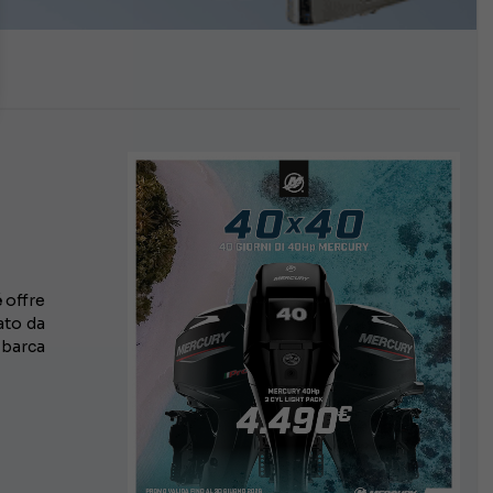
é
offre
ato da
 barca