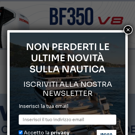
×
NON PERDERTI LE
ULTIME NOVITÀ
66° Salone Nautico Internazionale di Genova
SULLA NAUTICA
ABOFA 2026: la fiera del mare ad Aqaba
ISCRIVITI ALLA NOSTRA
Cannes Yachting Festival 2026: tutte le novità attese a set
NEWSLETTER
Montecristo Yachting, l’orologio per il diportista
Inserisci la tua email
Gommoni Callegari acquisisce Geniuss
Accetto la
privacy