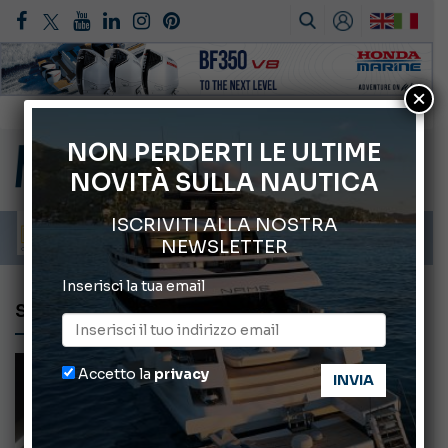
×
Gommoni Callegari acquisisce Geniuss
66° Salone Nautico Internazionale di Genova
NON PERDERTI LE ULTIME
NOVITÀ SULLA NAUTICA
Svelati i Mondiali di Wakeboard 2026
Cannes Yachting Festival 2026: tutte le novità attese a settembre
ISCRIVITI ALLA NOSTRA
Montecristo Yachting, l’orologio per il diportista
NEWSLETTER
Inserisci la tua email
SHIP CONTROL
Accetto la
privacy