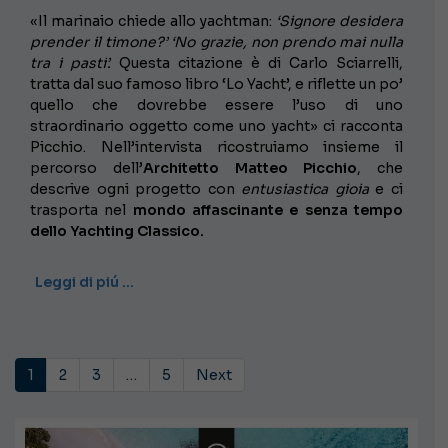
«Il marinaio chiede allo yachtman:
‘Signore desidera
prender il timone?’ ‘No grazie, non prendo mai nulla
tra i pasti’.
Questa citazione è di Carlo Sciarrelli,
tratta dal suo famoso libro ‘Lo Yacht’, e riflette un po’
quello che dovrebbe essere l’uso di uno
straordinario oggetto come uno yacht» ci racconta
Picchio. Nell’intervista ricostruiamo insieme il
percorso dell’
Architetto Matteo Picchio
, che
descrive ogni progetto con
entusiastica gioia
e ci
trasporta nel
mondo affascinante e senza tempo
dello Yachting Classico.
Leggi di piú …
1
2
3
…
5
Next