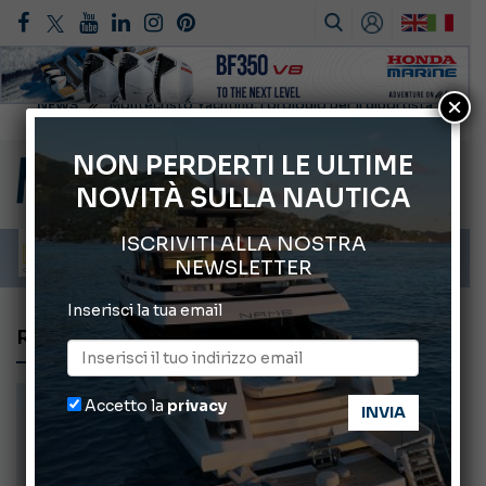
×
Gommoni Callegari acquisisce Geniuss
66° Salone Nautico Internazionale di Genova
NON PERDERTI LE ULTIME
NOVITÀ SULLA NAUTICA
Svelati i Mondiali di Wakeboard 2026
Cannes Yachting Festival 2026: tutte le novità attese a settembre
ISCRIVITI ALLA NOSTRA
Montecristo Yachting, l’orologio per il diportista
NEWSLETTER
Inserisci la tua email
REFITTING
Accetto la
privacy