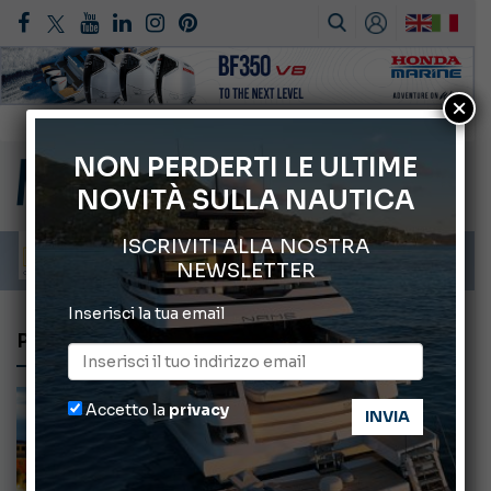
×
Gommoni Callegari acquisisce Geniuss
66° Salone Nautico Internazionale di Genova
NON PERDERTI LE ULTIME
NOVITÀ SULLA NAUTICA
Svelati i Mondiali di Wakeboard 2026
Cannes Yachting Festival 2026: tutte le novità attese a settembre
ISCRIVITI ALLA NOSTRA
Montecristo Yachting, l’orologio per il diportista
NEWSLETTER
Inserisci la tua email
PORTO DEGLI ARGONAUTI
Accetto la
privacy