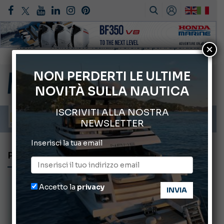
×
Gommoni Callegari acquisisce Geniuss
66° Salone Nautico Internazionale di Genova
NON PERDERTI LE ULTIME
NOVITÀ SULLA NAUTICA
Svelati i Mondiali di Wakeboard 2026
Cannes Yachting Festival 2026: tutte le novità attese a settembre
ISCRIVITI ALLA NOSTRA
Montecristo Yachting, l’orologio per il diportista
NEWSLETTER
Inserisci la tua email
PIRELLI 1900
Accetto la
privacy