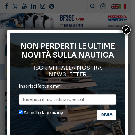
×
Cannes Yachting Festival 2026: tutte le novità attese a settembre
Montecristo Yachting, l’orologio per il diportista
NON PERDERTI LE ULTIME
NOVITÀ SULLA NAUTICA
Gommoni Callegari acquisisce Geniuss
Mar Ligure: cresce la presenza di gruppi familiari di capodoglio
ISCRIVITI ALLA NOSTRA
NEWSLETTER
Inserisci la tua email
MOTO ONDOSO
Accetto la
privacy