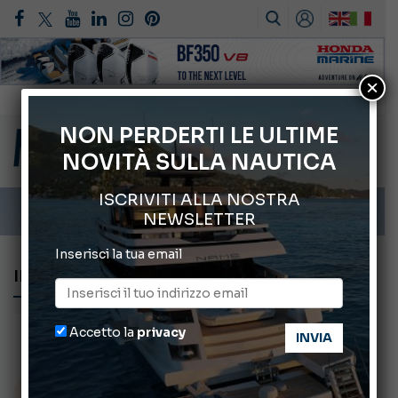
×
66° Salone Nautico Internazionale di Genova
ABOFA 2026: la fiera del mare ad Aqaba
NON PERDERTI LE ULTIME
NOVITÀ SULLA NAUTICA
Cannes Yachting Festival 2026: tutte le novità attese a settembre
Montecristo Yachting, l’orologio per il diportista
ISCRIVITI ALLA NOSTRA
Gommoni Callegari acquisisce Geniuss
NEWSLETTER
Inserisci la tua email
INFORMAZIONE NAUTICA
Accetto la
privacy