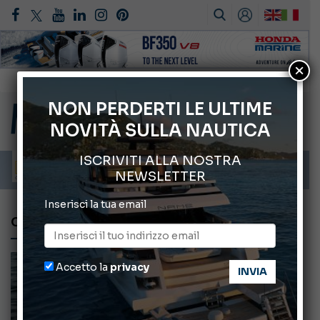
×
Gommoni Callegari acquisisce Geniuss
66° Salone Nautico Internazionale di Genova
NON PERDERTI LE ULTIME
NOVITÀ SULLA NAUTICA
Svelati i Mondiali di Wakeboard 2026
Cannes Yachting Festival 2026: tutte le novità attese a settembre
ISCRIVITI ALLA NOSTRA
Montecristo Yachting, l’orologio per il diportista
NEWSLETTER
Inserisci la tua email
CATAMARANO
Accetto la
privacy