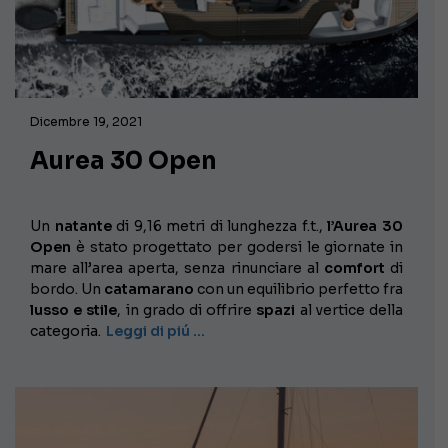
Dicembre 19, 2021
Aurea 30 Open
Un
natante
di 9,16 metri di lunghezza f.t.,
l’Aurea 30
Open
è stato progettato per godersi le giornate in
mare all’area aperta, senza rinunciare al
comfort
di
bordo. Un
catamarano
con un equilibrio perfetto fra
lusso e stile
, in grado di offrire
spazi
al vertice della
categoria.
Leggi di piú …