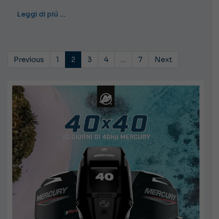
Leggi di piú …
Previous
1
2
3
4
…
7
Next