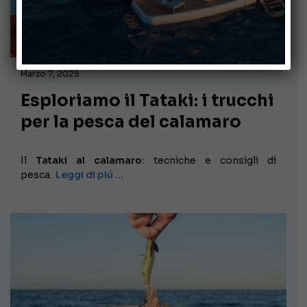
Marzo 7, 2025
Esploriamo il Tataki: i trucchi
per la pesca del calamaro
Il
Tataki al calamaro
: tecniche e consigli di
pesca.
Leggi di piú …