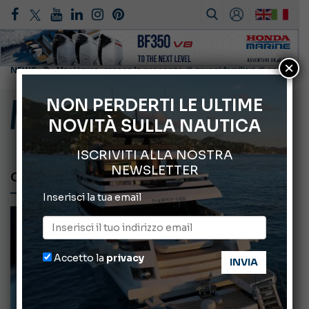
×
ABOFA 2026: la fiera del mare ad Aqaba
Cannes Yachting Festival 2026: tutte le novità attese a settembre
NON PERDERTI LE ULTIME
NOVITÀ SULLA NAUTICA
Montecristo Yachting, l’orologio per il diportista
Giovanna Vitelli nuova Presidente di Altagamma
ISCRIVITI ALLA NOSTRA
NEWSLETTER
CALAMARI A TATAKI
Inserisci la tua email
Accetto la
privacy