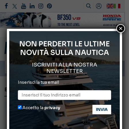
×
Montecristo Yachting, l’orologio per il diportista
Gommoni Callegari acquisisce Geniuss
NON PERDERTI LE ULTIME
NOVITÀ SULLA NAUTICA
66° Salone Nautico Internazionale di Genova
ABOFA 2026: la fiera del mare ad Aqaba
ISCRIVITI ALLA NOSTRA
Cannes Yachting Festival 2026: tutte le novità attese a settembre
NEWSLETTER
Inserisci la tua email
BLACK SHIVER LINE
Accetto la
privacy