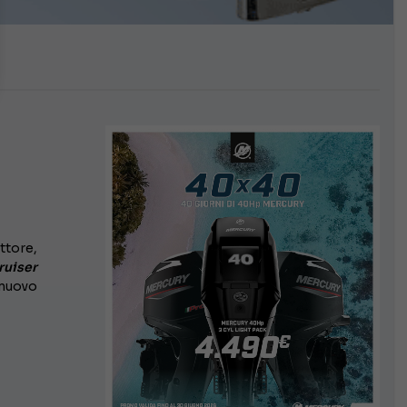
ttore,
ruiser
 nuovo