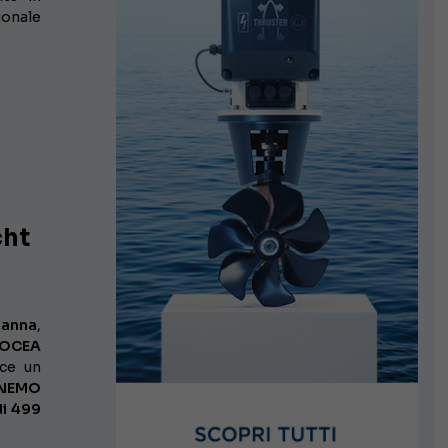
ionale
cht
anna
,
 OCEA
ce un
NEMO
di 499