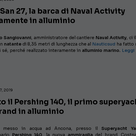
San 27, la barca di Naval Activity
amente in alluminio
 Sangiovanni
, amministratore del cantiere
Naval Activity
, ci 
un
natante
di 8,35 metri di lunghezza che al
Nauticsud
ha fatto
i sé, perché realizzato interamente in
alluminio marino.
Leggi 
7, 2019
o il Pershing 140, il primo superyac
rand in alluminio
o messo in acqua ad Ancona, presso il
Superyacht Ya
onario
Pershing 140
, la nuova
ammiraglia
del brand. Costru