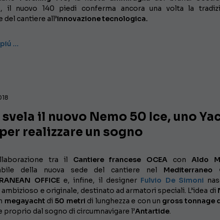
o
, il nuovo 140 piedi conferma ancora una volta la tradiz
 del cantiere all’
innovazione tecnologica.
 piú …
018
svela il nuovo Nemo 50 Ice, uno Ya
per realizzare un sogno
llaborazione tra il
Cantiere francese OCEA
con
Aldo M
abile della nuova sede del cantiere nel
Mediterraneo
RANEAN OFFICE
e, infine, il designer
Fulvio De Simoni
nas
ambizioso e originale, destinato ad armatori speciali. L’idea di
un
megayacht
di
50 metri
di lunghezza e con un
gross tonnage 
e proprio dal sogno di circumnavigare l’
Antartide
.