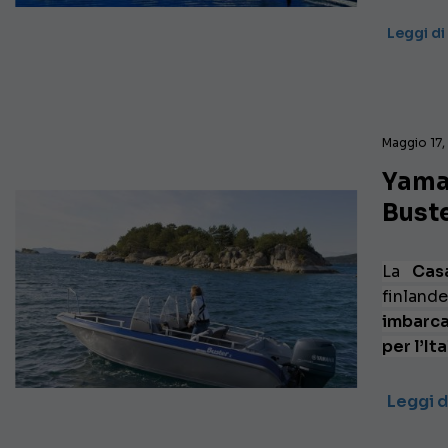
Leggi di
Maggio 17,
Yama
Buste
La
Cas
finlan
imbarca
per l’Ita
Leggi d