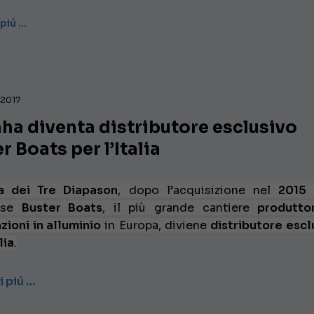
 piú …
 2017
ha diventa distributore esclusivo
r Boats per l’Italia
a dei Tre Diapason
, dopo l’acquisizione nel
2015
d
dese
Buster Boats
, il più grande cantiere
produtto
zioni in
alluminio
in Europa, diviene
distributore escl
lia
.
i piú …