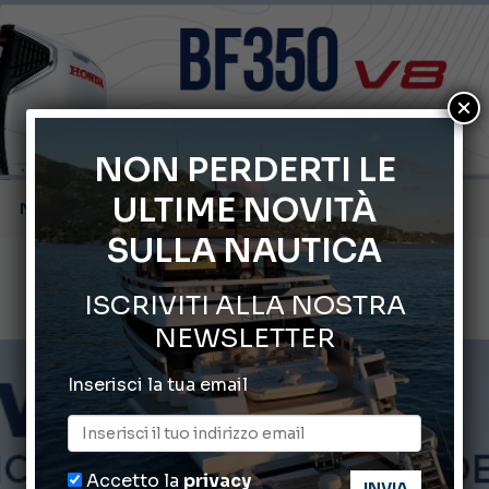
×
NON PERDERTI LE
66° Salone Nautico Internazionale di Genova
ULTIME NOVITÀ
Svelati i Mondiali di Wakeboard 2026
SULLA NAUTICA
Cannes Yachting Festival 2026: tutte le novità attese a set
ISCRIVITI ALLA NOSTRA
Montecristo Yachting, l’orologio per il diportista
NEWSLETTER
Gommoni Callegari acquisisce Geniuss
Inserisci la tua email
Accetto la
privacy