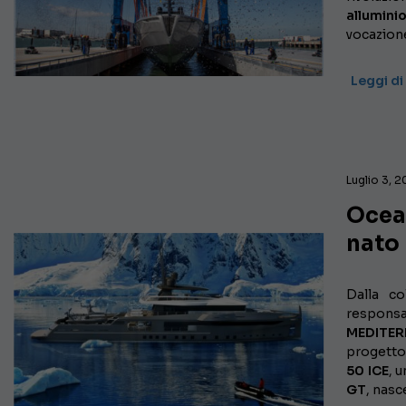
allumini
vocazione
Leggi di
Luglio 3, 2
Ocea 
nato 
Dalla co
respons
MEDITER
progetto 
50 ICE
, 
GT
, nasc