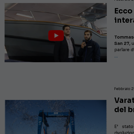
Ecco 
inter
Tommaso
San 27,
parlare d
…
Febbraio 2
Varat
del b
E’ stat
rivoluzi