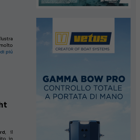
illustra
 molto
di piú
ht
rd
, il
ito in