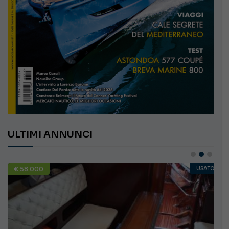
ULTIMI ANNUNCI
€ 58.000
USATO