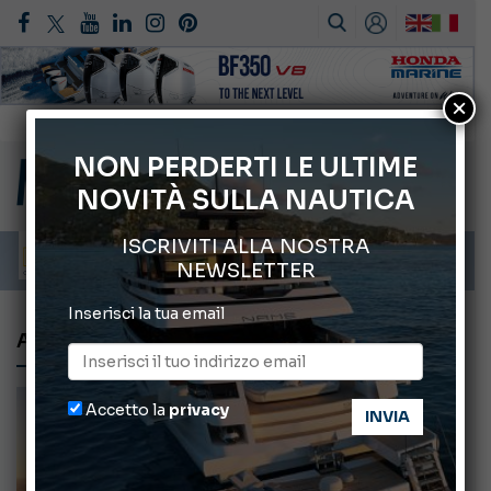
×
Gommoni Callegari acquisisce Geniuss
66° Salone Nautico Internazionale di Genova
NON PERDERTI LE ULTIME
NOVITÀ SULLA NAUTICA
ABOFA 2026: la fiera del mare ad Aqaba
Cannes Yachting Festival 2026: tutte le novità attese a settembre
ISCRIVITI ALLA NOSTRA
Montecristo Yachting, l’orologio per il diportista
NEWSLETTER
Inserisci la tua email
AZIMUT MAGELLANO
Accetto la
privacy