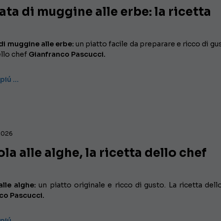
ata di muggine alle erbe: la ricetta
di muggine alle erbe:
un piatto facile da preparare e ricco di gu
ello chef
Gianfranco Pascucci.
 piú …
2026
la alle alghe, la ricetta dello chef
lle alghe:
un piatto originale e ricco di gusto. La ricetta dell
co Pascucci.
 piú …