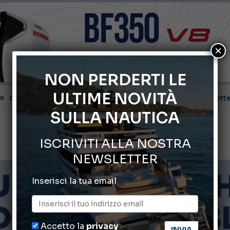
×
NON PERDERTI LE
ULTIME NOVITÀ
Montecristo Yachting, l’orologio per il diportista
SULLA NAUTICA
Gommoni Callegari acquisisce Geniuss
ISCRIVITI ALLA NOSTRA
66° Salone Nautico Internazionale di Genova
NEWSLETTER
ABOFA 2026: la fiera del mare ad Aqaba
Inserisci la tua email
Cannes Yachting Festival 2026: tutte le novità attese a set
Accetto la
privacy