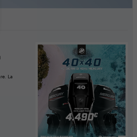
a
re. La