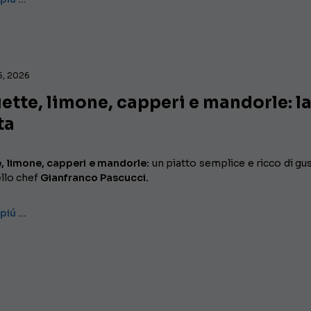
5, 2026
iette, limone, capperi e mandorle: l
ta
e, limone, capperi e mandorle:
un piatto semplice e ricco di gus
ello chef
Gianfranco Pascucci.
 piú …