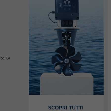
a
to. La