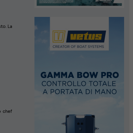
sto. La
o chef