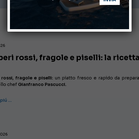
026
ri rossi, fragole e piselli: la ricett
ossi, fragole e piselli:
un piatto fresco e rapido da prepara
ello chef
Gianfranco Pascucci.
 piú …
 2026