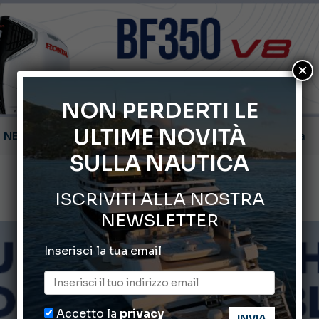
×
NON PERDERTI LE
ULTIME NOVITÀ
Montecristo Yachting, l’orologio per il diportista
SULLA NAUTICA
Gommoni Callegari acquisisce Geniuss
ISCRIVITI ALLA NOSTRA
66° Salone Nautico Internazionale di Genova
NEWSLETTER
Svelati i Mondiali di Wakeboard 2026
Inserisci la tua email
Cannes Yachting Festival 2026: tutte le novità attese a set
Accetto la
privacy