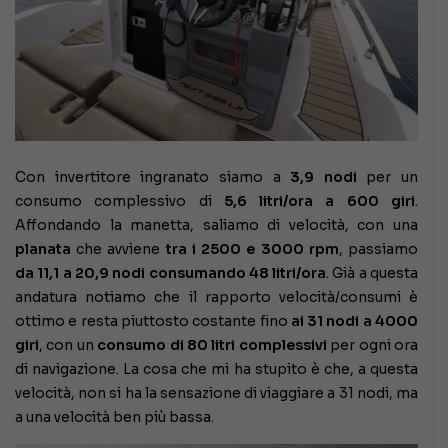
Con invertitore ingranato siamo a
3,9 nodi
per un
consumo complessivo di
5,6 litri/ora a 600 giri
.
Affondando la manetta, saliamo di velocità, con una
planata
che avviene
tra i 2500 e 3000 rpm
, passiamo
da 11,1 a 20,9 nodi consumando 48 litri/ora
. Già a questa
andatura notiamo che il rapporto velocità/consumi è
ottimo e resta piuttosto costante fino
ai 31 nodi a 4000
giri
, con un
consumo di 80 litri complessivi
per ogni ora
di navigazione. La cosa che mi ha stupito è che, a questa
velocità, non si ha la sensazione di viaggiare a 31 nodi, ma
a una velocità ben più bassa.