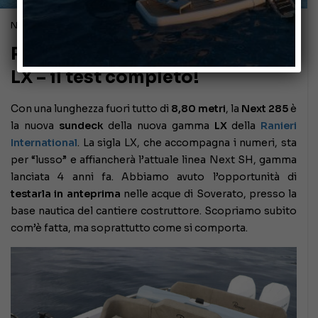
Novembre 14, 2020
Ranieri International Next 285
LX – il test completo!
Con una lunghezza fuori tutto di
8,80 metri
, la
Next 285
è
la nuova
sundeck
della nuova gamma
LX
della
Ranieri
International
. La sigla LX, che accompagna i numeri, sta
per “lusso” e affiancherà l’attuale linea Next SH, gamma
lanciata 4 anni fa. Abbiamo avuto l’opportunità di
testarla in anteprima
nelle acque di Soverato, presso la
base nautica del cantiere costruttore. Scopriamo subito
com’è fatta, ma soprattutto come si comporta.