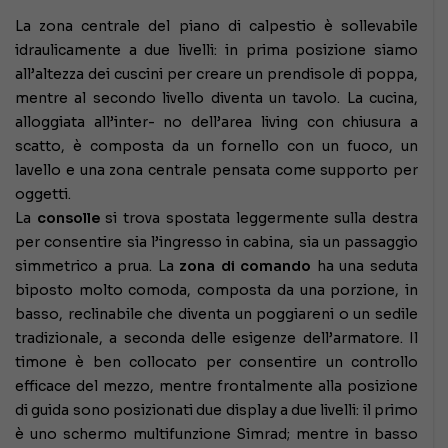
La zona centrale del piano di calpestio è sollevabile
idraulicamente a due livelli: in prima posizione siamo
all’altezza dei cuscini per creare un prendisole di poppa,
mentre al secondo livello diventa un tavolo. La cucina,
alloggiata all’inter- no dell’area living con chiusura a
scatto, è composta da un fornello con un fuoco, un
lavello e una zona centrale pensata come supporto per
oggetti.
La
consolle
si trova spostata leggermente sulla destra
per consentire sia l’ingresso in cabina, sia un passaggio
simmetrico a prua. La
zona di comando
ha una seduta
biposto molto comoda, composta da una porzione, in
basso, reclinabile che diventa un poggiareni o un sedile
tradizionale, a seconda delle esigenze dell’armatore. Il
timone è ben collocato per consentire un controllo
efficace del mezzo, mentre frontalmente alla posizione
di guida sono posizionati due display a due livelli: il primo
è uno schermo multifunzione Simrad; mentre in basso