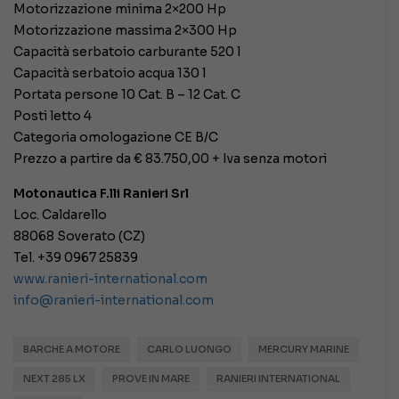
Motorizzazione minima 2×200 Hp
Motorizzazione massima 2×300 Hp
Capacità serbatoio carburante 520 l
Capacità serbatoio acqua 130 l
Portata persone 10 Cat. B – 12 Cat. C
Posti letto 4
Categoria omologazione CE B/C
Prezzo a partire da € 83.750,00 + Iva senza motori
Motonautica F.lli Ranieri Srl
Loc. Caldarello
88068 Soverato (CZ)
Tel. +39 0967 25839
www.ranieri-international.com
info@ranieri-international.com
BARCHE A MOTORE
CARLO LUONGO
MERCURY MARINE
NEXT 285 LX
PROVE IN MARE
RANIERI INTERNATIONAL