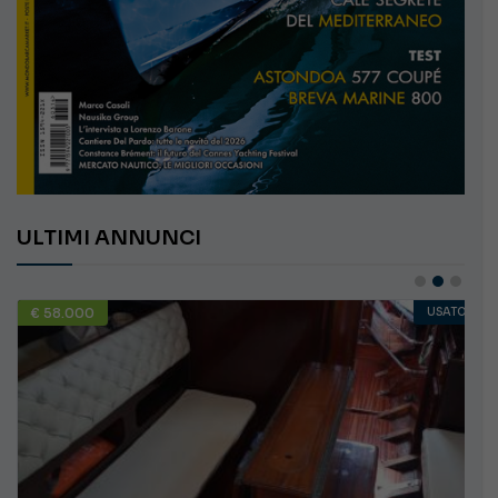
ULTIMI ANNUNCI
€ 58.000
USATO