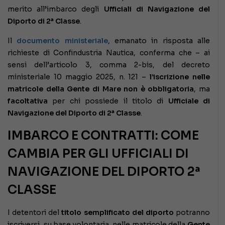
merito all’imbarco degli
Ufficiali di Navigazione del
Diporto di 2ª Classe
.
Il
documento ministeriale
, emanato in risposta alle
richieste di Confindustria Nautica, conferma che – ai
sensi dell’articolo 3, comma 2-bis, del decreto
ministeriale 10 maggio 2025, n. 121 –
l’iscrizione nelle
matricole della Gente di Mare non è obbligatoria
, ma
facoltativa
per chi possiede il titolo di
Ufficiale di
Navigazione del Diporto di 2ª Classe
.
IMBARCO E CONTRATTI: COME
CAMBIA PER GLI
UFFICIALI DI
NAVIGAZIONE DEL DIPORTO 2ª
CLASSE
I detentori del
titolo semplificato del diporto
potranno
iscriversi, su base volontaria, nelle matricole della
Gente