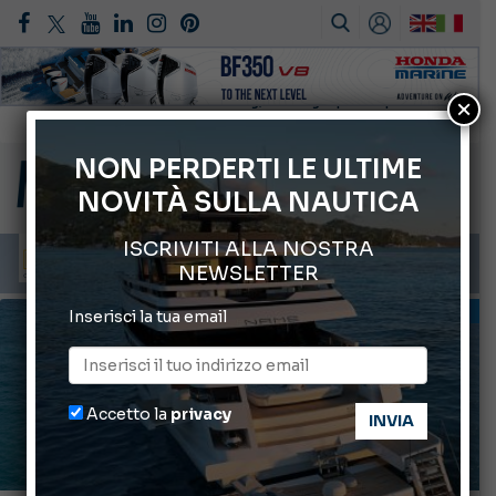
×
Gommoni Callegari acquisisce Geniuss
66° Salone Nautico Internazionale di Genova
NON PERDERTI LE ULTIME
NOVITÀ SULLA NAUTICA
Svelati i Mondiali di Wakeboard 2026
Cannes Yachting Festival 2026: tutte le novità attese a settembre
ISCRIVITI ALLA NOSTRA
Montecristo Yachting, l’orologio per il diportista
NEWSLETTER
INFORMANDO
Inserisci la tua email
Accetto la
privacy