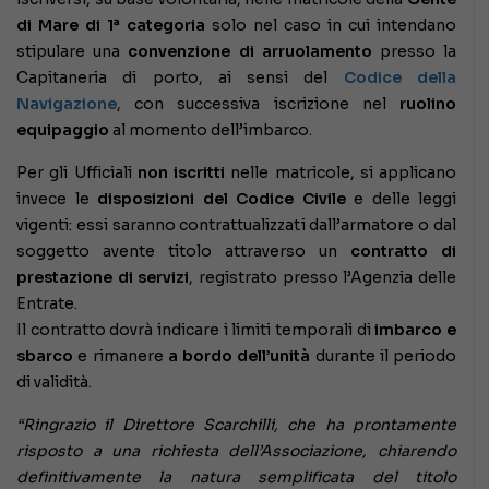
di Mare di 1ª categoria
solo nel caso in cui intendano
stipulare una
convenzione di arruolamento
presso la
Capitaneria di porto, ai sensi del
Codice della
Navigazione
, con successiva iscrizione nel
ruolino
equipaggio
al momento dell’imbarco.
Per gli Ufficiali
non iscritti
nelle matricole, si applicano
invece le
disposizioni del Codice Civile
e delle leggi
vigenti: essi saranno contrattualizzati dall’armatore o dal
soggetto avente titolo attraverso un
contratto di
prestazione di servizi
, registrato presso l’Agenzia delle
Entrate.
Il contratto dovrà indicare i limiti temporali di
imbarco e
sbarco
e rimanere
a bordo dell’unità
durante il periodo
di validità.
“Ringrazio il Direttore Scarchilli, che ha prontamente
risposto a una richiesta dell’Associazione, chiarendo
definitivamente la natura semplificata del titolo