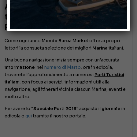
A Marzo su Mondo Barca Market
torna una selezione dei migliori
Porti Turistici d’Italia
Come ogni anno
Mondo Barca Market
offre ai propri
lettori la consueta selezione dei migliori
Marina
italiani.
Una buona navigazione inizia sempre con un’accurata
informazione
: nel
numero di Marzo
, ora in edicola,
troverete l’approfondimento a numerosi
Porti Turistici
italiani
, con focus ai servizi, informazioni utili alla
navigazione, agli itinerari vicini a ciascun Marina, eventi e
molto altro.
Per avere lo
“Speciale Porti 2018”
acquista il
giornale
in
edicola o
qui
tramite il nostro portale.