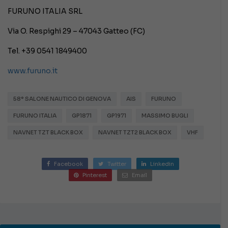
FURUNO ITALIA SRL
Via O. Respighi 29 – 47043 Gatteo (FC)
Tel. +39 0541 1849400
www.furuno.it
58° SALONE NAUTICO DI GENOVA
AIS
FURUNO
FURUNO ITALIA
GP1871
GP1971
MASSIMO BUGLI
NAVNET TZT BLACK BOX
NAVNET TZT2 BLACK BOX
VHF
Facebook
Twitter
Linkedin
Pinterest
Email