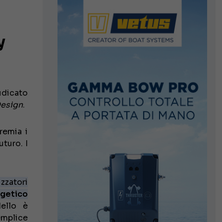
y
udicato
Design
.
remia i
turo. I
zzatori
getico
ello è
emplice