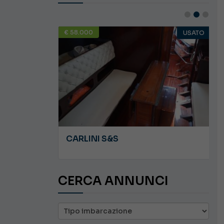
€ 58.000
USATO
USATO
JEANNEAU CAP CAMARAT WA 8.5
CARLINI S&S
CERCA ANNUNCI