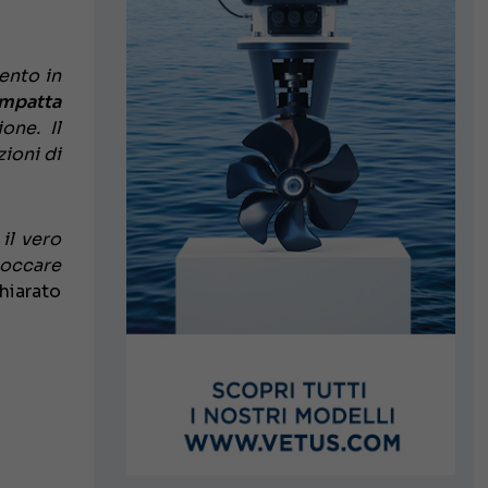
ento in
ompatta
one. Il
ioni di
il vero
loccare
chiarato