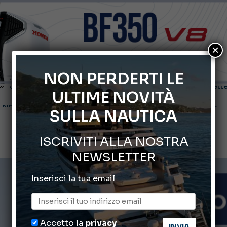
×
NON PERDERTI LE
ULTIME NOVITÀ
Montecristo Yachting, l’orologio per il diportista
SULLA NAUTICA
Gommoni Callegari acquisisce Geniuss
ISCRIVITI ALLA NOSTRA
66° Salone Nautico Internazionale di Genova
NEWSLETTER
ABOFA 2026: la fiera del mare ad Aqaba
Inserisci la tua email
Cannes Yachting Festival 2026: tutte le novità attese a set
Accetto la
privacy