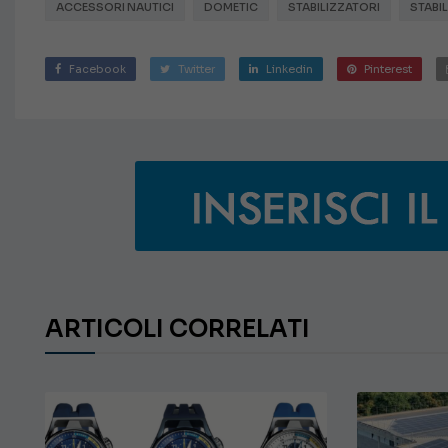
ACCESSORI NAUTICI
DOMETIC
STABILIZZATORI
STABI
Facebook
Twitter
Linkedin
Pinterest
ARTICOLI CORRELATI