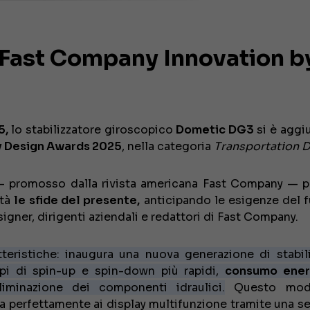
i Fast Company Innovation b
5,
lo stabilizzatore giroscopico
Dometic DG3
si è aggi
y Design Awards 2025
, nella categoria
Transportation 
 — promosso dalla rivista americana Fast Company — p
ità
le
sfide del presente,
anticipando le esigenze del fu
signer, dirigenti aziendali e redattori di Fast Company.
eristiche: inaugura una nuova generazione di stabili
pi di spin-up e spin-down più rapidi,
consumo ener
eliminazione dei componenti idraulici.
Questo mod
gra perfettamente ai display multifunzione tramite una s