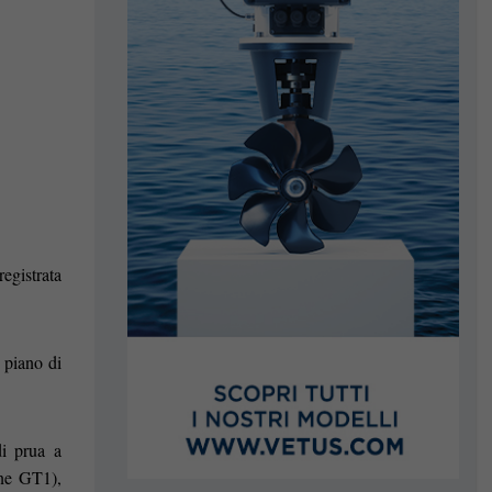
registrata
, piano di
i prua a
one GT1),