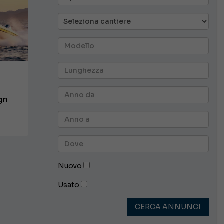
ign
Nuovo
Usato
CERCA ANNUNCI