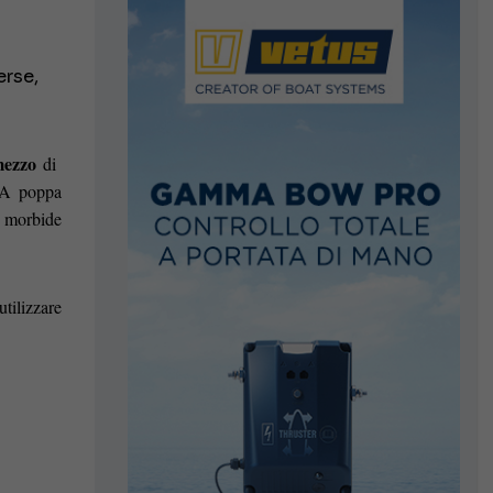
erse,
 mezzo
di
. A poppa
 morbide
utilizzare