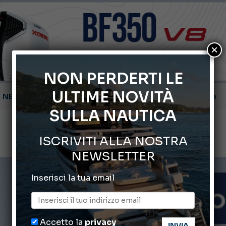
×
NON PERDERTI LE
ULTIME NOVITÀ
Gommoni Callegari acquisisce Geniuss
SULLA NAUTICA
66° Salone Nautico Internazionale di Genova
ISCRIVITI ALLA NOSTRA
Svelati i Mondiali di Wakeboard 2026
NEWSLETTER
Cannes Yachting Festival 2026: tutte le novità attese a set
Inserisci la tua email
Montecristo Yachting, l’orologio per il diportista
Accetto la
privacy