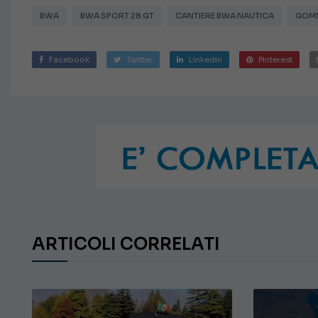
BWA
BWA SPORT 28 GT
CANTIERE BWA NAUTICA
GOM
Facebook
Twitter
Linkedin
Pinterest
ARTICOLI CORRELATI