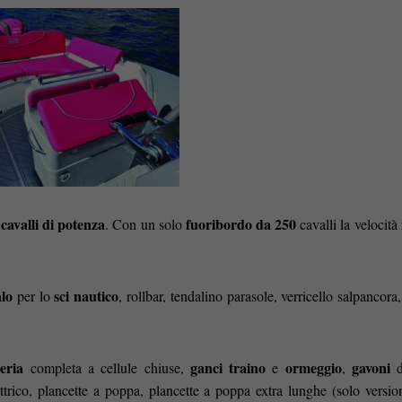
cavalli di potenza
fuoribordo da 250
. Con un solo
cavalli la velocità 
alo
sci nautico
per lo
, rollbar, tendalino parasole, verricello salpancora
eria
ganci traino
ormeggio
gavoni
completa a cellule chiuse,
e
,
d
trico, plancette a poppa, plancette a poppa extra lunghe (solo versi