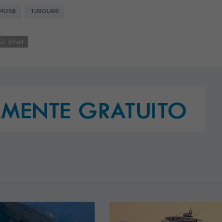
MONE
TUBOLARI
€ 138.000
Email