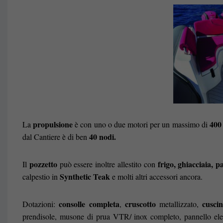
propulsione
400 
La
è con uno o due motori per un massimo di
40 nodi.
dal Cantiere è di ben
pozzetto
frigo, ghiacciaia, p
Il
può essere inoltre allestito con
Synthetic Teak
calpestio in
e molti altri accessori ancora.
consolle completa
cruscotto
cuscin
Dotazioni:
,
metallizzato,
prendisole, musone di prua VTR/ inox completo, pannello elet