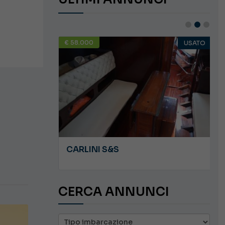
€ 58.000
USATO
USATO
JEANNEAU CAP CAMARAT WA 8.5
CARLINI S&S
CERCA ANNUNCI