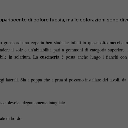
ppariscente di colore fucsia, ma le colorazioni sono div
otto metri e
 grazie ad una coperta ben studiata: infatti in questi
dere il sole e un’abitabilità pari a gommoni di categoria superiore
cuscineria
ibile in solarium. La
è posta anche lungo i fianchi con
i laterali. Sia a poppa che a prua si possono installare dei tavoli, da 
rucciolevole, elegantemente intagliato.
iale di bordo.