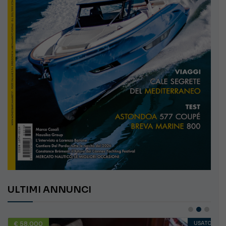
ULTIMI ANNUNCI
€ 58.000
USATO