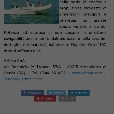
nella serie di tender a
propulsione idrogetto di
dimensioni maggiori e
privilegia un grande
spazio vivibile a bordo.
Potenza ed estetica si estrinsecano in un’ottima
navigabilità anche nei fondali più bassi e nella cura dei
dettagli e dei materiali, dal tessuto Hypalon Orca 1100
dtex al raffinato teak.
Arimar SpA
Via Beneficio 2° Tronco, 57/A – 48015 Montaletto di
Cervia (RA) – Tel. 0544 96 4211 –
www.arimar.com
–
vendite@arimar.com
Facebook
Twitter
Linkedin
Pinterest
Email