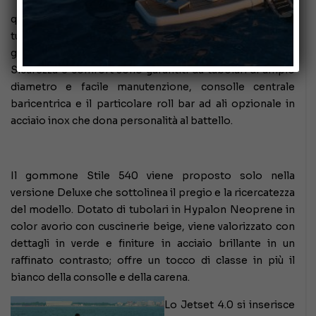
elegante. I colori sono
quelli ormai tipici dei prodotti Arimar: il bianco di
tubolari, consolle e carena, il beige delle cuscinerie, il
grigio dei dettagli e l’acciaio brillante delle finiture.
Sicurezza è comfort sono garantiti da tubolari di ampio
diametro e facile manutenzione, consolle centrale
baricentrica e il particolare roll bar ad ali opzionale in
acciaio inox che dona personalità al battello.
Il gommone Stile 540 viene proposto solo nella
versione Deluxe che sottolinea il pregio e la ricercatezza
del modello. Dotato di tubolari in Hypalon Neoprene in
color avorio con cuscinerie beige, viene valorizzato con
dettagli in verde e finiture in acciaio brillante in un
raffinato contrasto; offre un tocco di classe in più il
bianco della consolle e della carena.
Lo Jetset 4.0 si inserisce