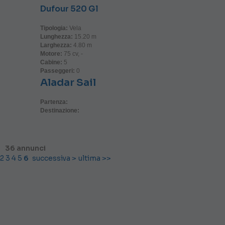
Dufour 520 Gl
Tipologia:
Vela
Lunghezza:
15.20 m
Larghezza:
4.80 m
Motore:
75 cv, -
Cabine:
5
Passeggeri:
0
Aladar Sail
Partenza:
Destinazione:
36 annunci
2
3
4
5
6
successiva >
ultima >>