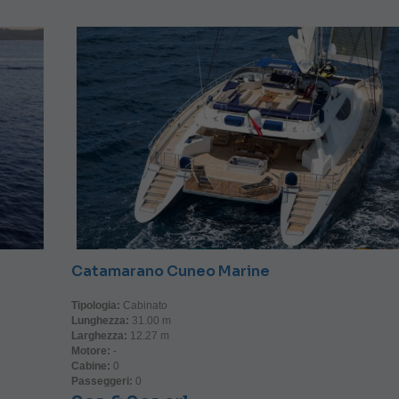
Catamarano Cuneo Marine
Tipologia:
Cabinato
Lunghezza:
31.00 m
Larghezza:
12.27 m
Motore:
-
Cabine:
0
Passeggeri:
0