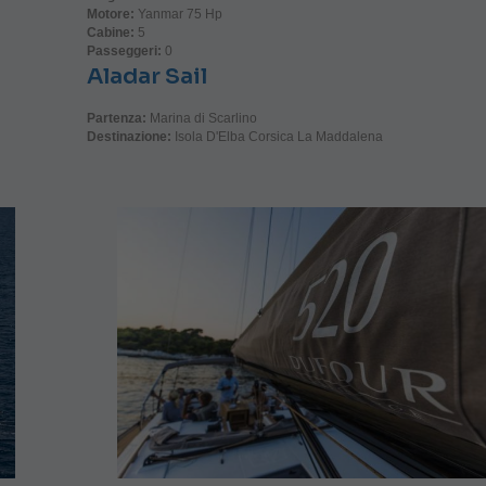
Motore:
Yanmar 75 Hp
Cabine:
5
Passeggeri:
0
Aladar Sail
Partenza:
Marina di Scarlino
Destinazione:
Isola D'Elba Corsica La Maddalena