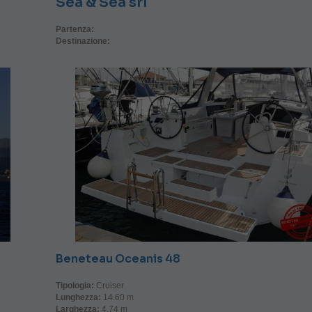
Sea & Sea srl
Partenza:
Destinazione:
Beneteau Oceanis 48
Tipologia:
Cruiser
Lunghezza:
14.60 m
Larghezza:
4.74 m