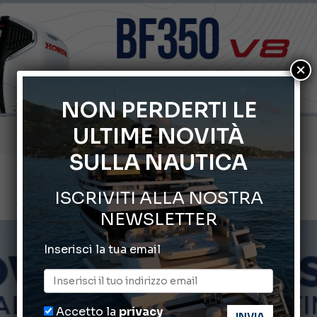
×
NON PERDERTI LE
Gommoni Callegari acquisisce Geniuss
ULTIME NOVITÀ
66° Salone Nautico Internazionale di Genova
SULLA NAUTICA
Svelati i Mondiali di Wakeboard 2026
ISCRIVITI ALLA NOSTRA
Cannes Yachting Festival 2026: tutte le novità attese a set
NEWSLETTER
Montecristo Yachting, l’orologio per il diportista
Inserisci la tua email
Accetto la
privacy