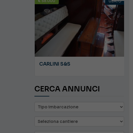
€ 58.000
USATO
USATO
JEANNEAU CAP CAMARAT WA 8.5
CARLINI S&S
CERCA ANNUNCI