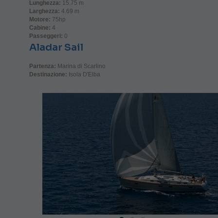
Lunghezza:
15.75 m
Larghezza:
4.69 m
Motore:
75hp
Cabine:
4
Passeggeri:
0
Aladar Sail
Partenza:
Marina di Scarlino
Destinazione:
Isola D'Elba