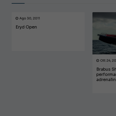
Ago 30, 2011
Eryd Open
Ott 24, 2
Brabus S
performa
adrenali