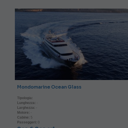
Mondomarine Ocean Glass
Tipologia:
Lunghezza:
-
Larghezza:
-
Motore:
-
Cabine:
5
Passeggeri:
0