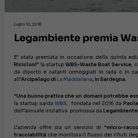
Luglio 10, 2018
Legambiente premia Was
E’ stata premiata in occasione della quinta edi
Ricicloni
” la startup
WBS-Waste Boat Service
, 
da diporto e natanti ormeggiati in rada o in ca
all’
Arcipelago di
La Maddalena
, in Sardegna.
“Una buona pratica che un domani potrebbe esse
la startup sarda
WBS
, fondata nel 2016 da
Paola
dell’annuale iniziativa promossa da
Legambiente
L’azienda offre sia un servizio di “
micro-racc
tracciabilità
che monitora il flusso dei rifiuti de