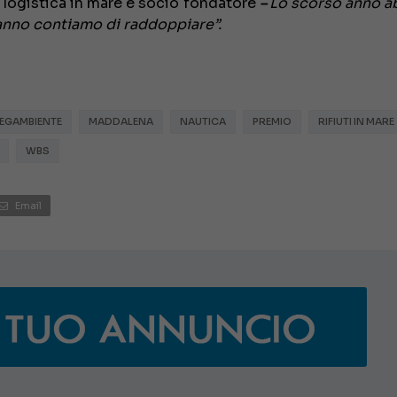
a logistica in mare e socio fondatore
–
Lo scorso anno 
t’anno contiamo di raddoppiare”.
€ 138.000
EGAMBIENTE
MADDALENA
NAUTICA
PREMIO
RIFIUTI IN MARE
WBS
Email