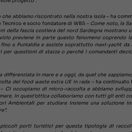
evole progetto”.
 che abbiamo riscontrato nella nostra isola
– ha comm
le Tecnico e socio fondatore di WBS
– Come noto, la S
muni della fascia costiera del nord Sardegna mostrano u
rvizio previene in parte questo fenomeno coprendo la
 fino a Puntaldia e assiste soprattutto maxi-yacht da
ti per questioni di stazza o perché i comandanti deci
a differenziata in mare e a oggi, da quel che sappiamo
accolta dei food waste extra UE in rada
– ha continuato
e –
Ci occupiamo di micro-raccolta e abbiamo svilup
 mare. In quest’ottica collaboriamo con tutti gli enti co
ori Ambientali per studiare insieme una soluzione in
re”.
iccoli porti turistici per questa tipologia di racco