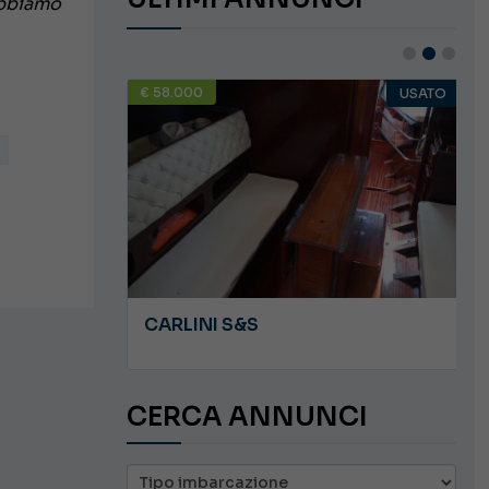
abbiamo
€ 58.000
USATO
USATO
JEANNEAU CAP CAMARAT WA 8.5
CARLINI S&S
CERCA ANNUNCI