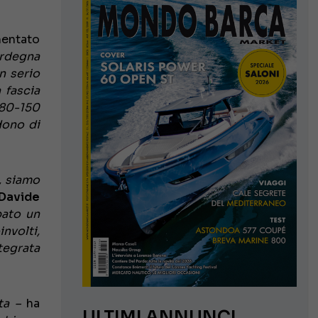
entato
ardegna
n serio
 fascia
 80-150
dono di
, siamo
Davide
pato un
involti,
tegrata
lta –
ha
ULTIMI ANNUNCI