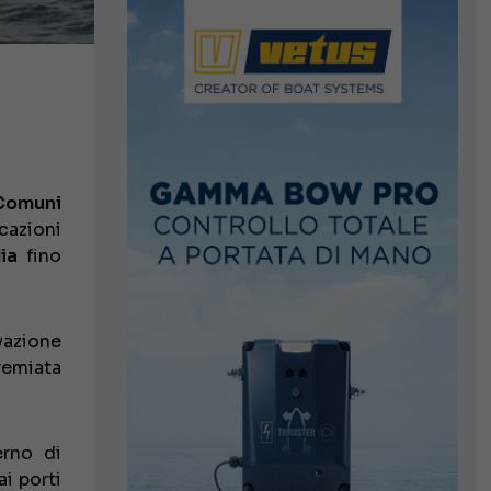
Comuni
rcazioni
ia
fino
vazione
premiata
erno di
ai porti