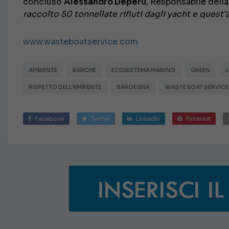
concluso
Alessandro Deperu
, Responsabile dell
raccolto 50 tonnellate rifiuti dagli yacht e ques
www.wasteboatservice.com
AMBIENTE
BARCHE
ECOSISTEMA MARINO
GREEN
L
RISPETTO DELL'AMBIENTE
SARDEGNA
WASTE BOAT SERVICE
Facebook
Twitter
Linkedin
Pinterest