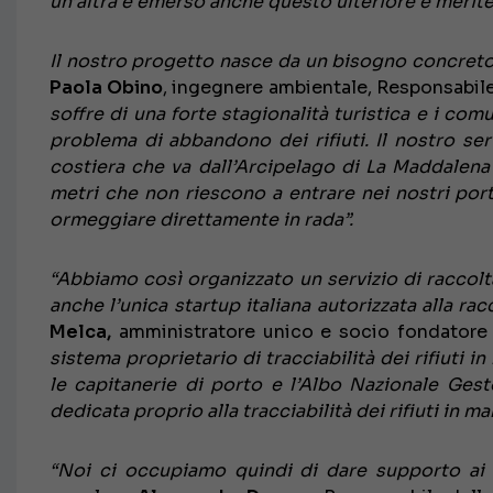
un’altra è emerso anche questo ulteriore e merit
Il nostro progetto nasce da un bisogno concreto
Paola Obino
, ingegnere ambientale, Responsabi
soffre di una forte stagionalità turistica e i co
problema di abbandono dei rifiuti. Il nostro se
costiera che va dall’Arcipelago di La Maddalena
metri che non riescono a entrare nei nostri por
ormeggiare direttamente in rada”.
“Abbiamo così organizzato un servizio di raccolt
anche l’unica startup italiana autorizzata alla r
Melca,
amministratore unico e socio fondator
sistema proprietario di tracciabilità dei rifiuti in
le capitanerie di porto e l’Albo Nazionale Gest
dedicata proprio alla tracciabilità dei rifiuti in ma
“Noi ci occupiamo quindi di dare supporto ai p