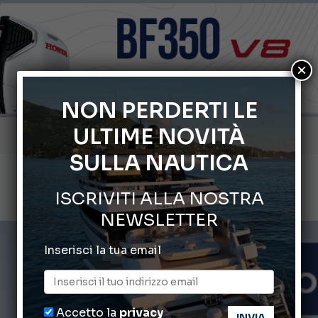
×
NON PERDERTI LE
ULTIME NOVITÀ
Gommoni Callegari acquisisce Geniuss
SULLA NAUTICA
66° Salone Nautico Internazionale di Genova
ISCRIVITI ALLA NOSTRA
Svelati i Mondiali di Wakeboard 2026
NEWSLETTER
Cannes Yachting Festival 2026: tutte le novità attese a set
Inserisci la tua email
Montecristo Yachting, l’orologio per il diportista
Accetto la
privacy