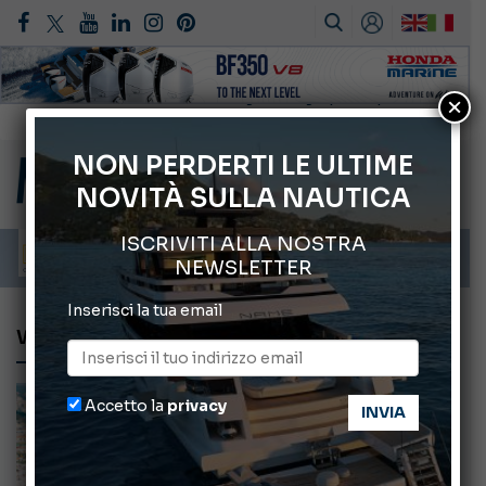
×
Gommoni Callegari acquisisce Geniuss
66° Salone Nautico Internazionale di Genova
NON PERDERTI LE ULTIME
NOVITÀ SULLA NAUTICA
Svelati i Mondiali di Wakeboard 2026
Cannes Yachting Festival 2026: tutte le novità attese a settembre
ISCRIVITI ALLA NOSTRA
Montecristo Yachting, l’orologio per il diportista
NEWSLETTER
Inserisci la tua email
WATERDREAM RIMINI
Accetto la
privacy