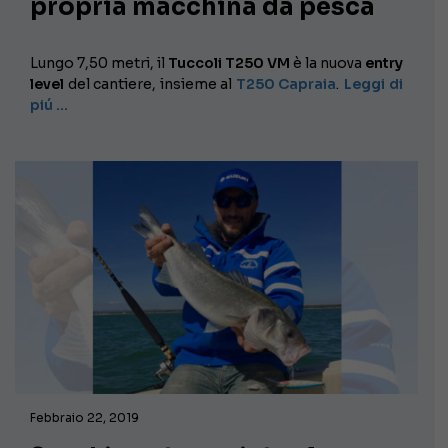
propria macchina da pesca
Lungo 7,50 metri, il
Tuccoli T250 VM
è la nuova
entry
level
del cantiere, insieme al
T250 Capraia
.
Leggi di
piú …
Febbraio 22, 2019