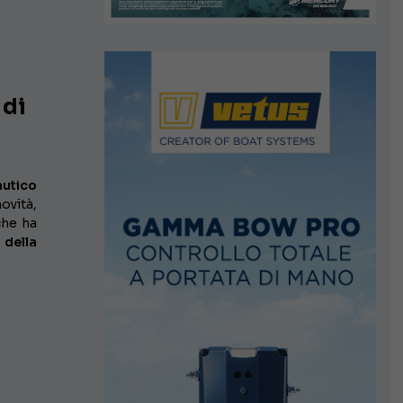
 di
utico
ovità,
che ha
 della