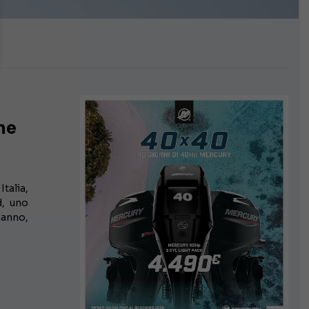
ne
talia,
d, uno
’anno,