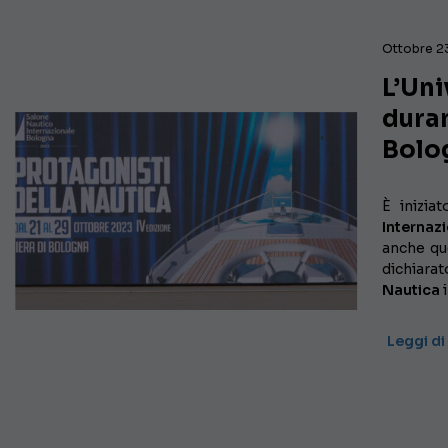
Ottobre 2
L’Uni
duran
Bolo
È inizia
Internaz
anche qu
dichiara
Nautica
Leggi di