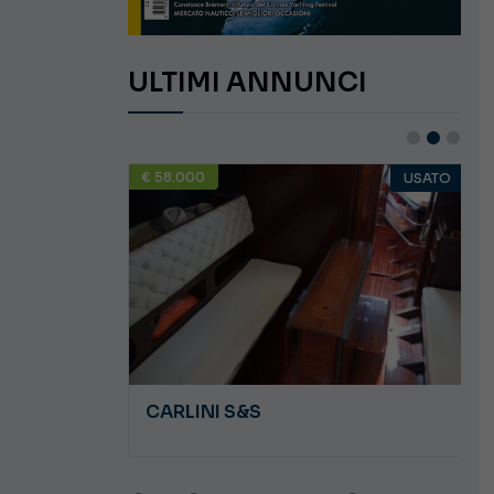
ULTIMI ANNUNCI
€ 58.000
USATO
USATO
JEANNEAU CAP CAMARAT WA 8.5
CARLINI S&S