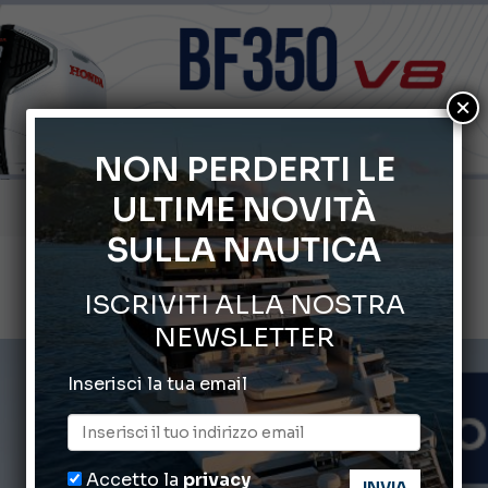
×
NON PERDERTI LE
ULTIME NOVITÀ
Gommoni Callegari acquisisce Geniuss
SULLA NAUTICA
66° Salone Nautico Internazionale di Genova
ISCRIVITI ALLA NOSTRA
Svelati i Mondiali di Wakeboard 2026
NEWSLETTER
Cannes Yachting Festival 2026: tutte le novità attese a set
Inserisci la tua email
Montecristo Yachting, l’orologio per il diportista
Accetto la
privacy