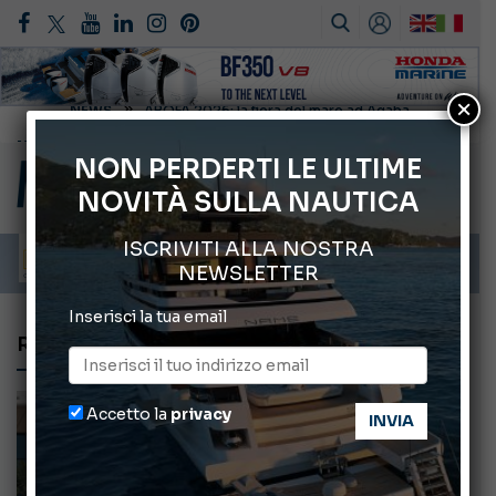
×
Cannes Yachting Festival 2026: tutte le novità attese a settembre
Montecristo Yachting, l’orologio per il diportista
NON PERDERTI LE ULTIME
NOVITÀ SULLA NAUTICA
Gommoni Callegari acquisisce Geniuss
Mar Ligure: cresce la presenza di gruppi familiari di capodoglio
ISCRIVITI ALLA NOSTRA
NEWSLETTER
Inserisci la tua email
RX FRANCE
Accetto la
privacy