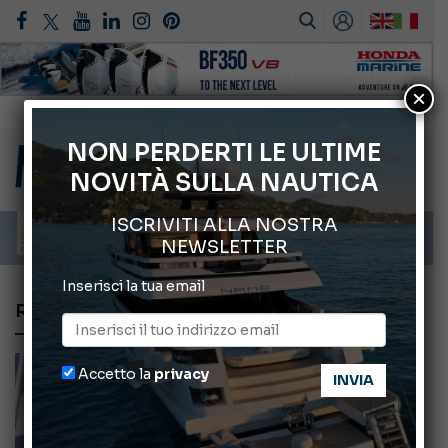
×
Gommoni Callegari acquisisce Geniuss
66° Salone Nautico Internazionale di Genova
NON PERDERTI LE ULTIME
NOVITÀ SULLA NAUTICA
Svelati i Mondiali di Wakeboard 2026
Cannes Yachting Festival 2026: tutte le novità attese a settembre
ISCRIVITI ALLA NOSTRA
Montecristo Yachting, l’orologio per il diportista
NEWSLETTER
Inserisci la tua email
RUSSIA
Accetto la
privacy